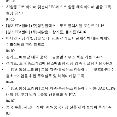
04-16
AI활용으로 바이어 찾는다? BL리스트 활용 해외바이어 발굴 교육
현장 공개!
04-16
[경기FTA센터] (주)영진플렉스 – 루프 플렉시블 조인트
04-16
[경기FTA센터] (주)더맑음 – 참기름, 들기름
04-16
아세안 시장의 빗장을 열다! 2026 경기도 비관세장벽 대응 아세안
수출상담회 현장 리포트
04-09
경기도, 베트남·태국 공략…"글로벌 사우스 핵심 거점"
04-09
경기도, 도내 중소기업에 탄소배출량 산정·감축 컨설팅 지원
04-09
「 FTA·통상 브리핑 | 교육·지원·통상뉴스 한눈에」 – [오프라인] 수
출초보기업을 위한 무역실무 및 해외마케팅 교육
04-07
「 FTA·통상 브리핑 | 교육·지원·통상뉴스 한눈에」 – 한·UAE CEPA
내달 1일 조기 발효…중동 산유국과 첫 FTA
04-07
중국 수출, 지금이 기회! 2026 중국시장 진출 전략 설명회 후기
04-
03