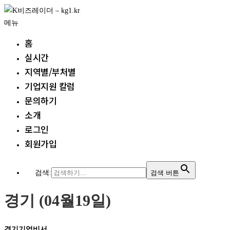
내
용
메뉴
으
홈
로
실시간
바
지역별/부처별
로
가
기업지원 칼럼
기
문의하기
소개
로그인
회원가입
검색:
검색 버튼
경기 (04월19일)
경기기업비서