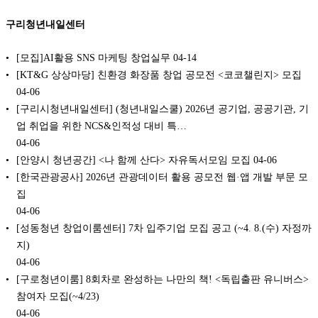
구리청년내일센터
[모집]AI활용 SNS 마케팅 창업실무
04-14
[KT&G 상상마당] 친환경 화장품 창업 공모전 <코코챌린지> 모집
04-06
[구리시청년내일센터] (청년내일스쿨) 2026년 공기업, 공공기관, 기
업 취업을 위한 NCS&인적성 대비 특…
04-06
[안양시 청년공간] <나 함께 산다> 자유독서모임 모집
04-06
[한국관광공사] 2026년 관광데이터 활용 공모전 웹·앱 개발 부문 모
집
04-06
[성동청년 창업이룸센터] 7차 입주기업 모집 공고 (~4. 8.(수) 자정까
지)
04-06
[구로청년이룸] 8회차로 완성하는 나만의 책! <독립출판 유니버스>
참여자 모집(~4/23)
04-06