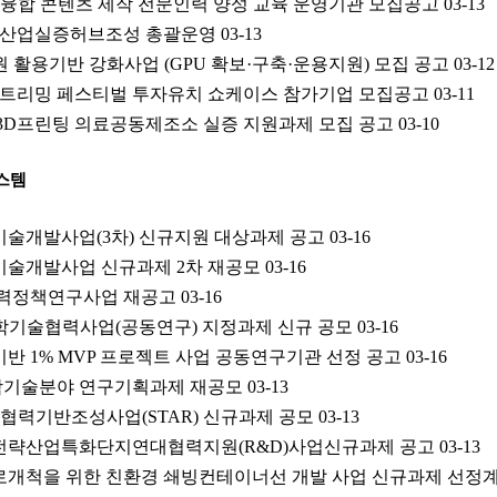
상융합 콘텐츠 제작 전문인력 양성 교육 운영기관 모집공고
03-13
AX산업실증허브조성 총괄운영
03-13
자원 활용기반 강화사업 (GPU 확보·구축·운용지원) 모집 공고
03-12
제 스트리밍 페스티벌 투자유치 쇼케이스 참가기업 모집공고
03-11
 3D프린팅 의료공동제조소 실증 지원과제 모집 공고
03-10
스템
기술개발사업(3차) 신규지원 대상과제 공고
03-16
재기술개발사업 신규과제 2차 재공모
03-16
원자력정책연구사업 재공고
03-16
 과학기술협력사업(공동연구) 지정과제 신규 공모
03-16
기반 1% MVP 프로젝트 사업 공동연구기관 선정 공고
03-16
 과학기술분야 연구기획과제 재공모
03-13
스 협력기반조성사업(STAR) 신규과제 공모
03-13
단전략산업특화단지연대협력지원(R&D)사업신규과제 공고
03-13
항로개척을 위한 친환경 쇄빙컨테이너선 개발 사업 신규과제 선정계