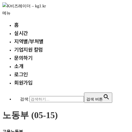
내
용
메뉴
으
홈
로
실시간
바
지역별/부처별
로
가
기업지원 칼럼
기
문의하기
소개
로그인
회원가입
검색:
검색 버튼
노동부 (05-15)
고용노동부