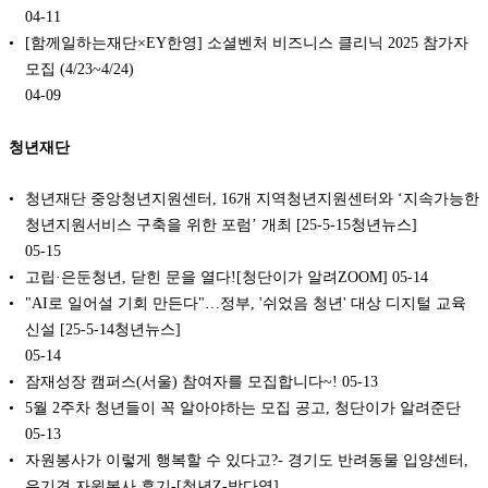
04-11
[함께일하는재단×EY한영] 소셜벤처 비즈니스 클리닉 2025 참가자
모집 (4/23~4/24)
04-09
청년재단
청년재단 중앙청년지원센터, 16개 지역청년지원센터와 ‘지속가능한
청년지원서비스 구축을 위한 포럼’ 개최 [25-5-15청년뉴스]
05-15
고립·은둔청년, 닫힌 문을 열다![청단이가 알려ZOOM]
05-14
"AI로 일어설 기회 만든다"…정부, '쉬었음 청년' 대상 디지털 교육
신설 [25-5-14청년뉴스]
05-14
잠재성장 캠퍼스(서울) 참여자를 모집합니다~!
05-13
5월 2주차 청년들이 꼭 알아야하는 모집 공고, 청단이가 알려준단
05-13
자원봉사가 이렇게 행복할 수 있다고?- 경기도 반려동물 입양센터,
유기견 자원봉사 후기-[청년Z-박다영]