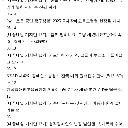
[내꿈내일 기자단 12기] “산불 나면 장애인은 어떻게 대피하죠?” 우
리가 놓친 재난 속 진짜 위기
05-14
[슬기로운 공단 탐구생활] 2025 국제장애고용포럼럼 현장을 가다!
05-14
[내꿈내일 기자단 12기] "함께 일하나요, 그냥 채웠나요?”_ESG 속
‘S’, 장애인은 소외됐다
05-13
[내꿈내일 기자단 12기] 가로막힌 선거권, 그들이 투표소에 들어설
그 날 까지
05-12
KEAD 제42회 장애인기능경기 전국 대회 원서접수 안내 (5/12~6/9)
05-12
한국장애인고용공단이 전하는 5월 2주차 채용·훈련 ZIP중 탐구
05-
12
[내꿈내일 기자단 12기] 가족이 된다는 것 – 장애 아동과 함께 살아
가는 법
05-11
[내꿈내일 기자단 12기] 청각장애인의 법정 발언권: 속기록과 수어