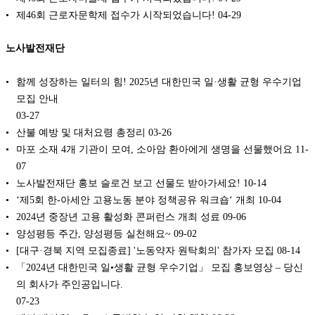
제46회 근로자문학제 접수가 시작되었습니다!
04-29
노사발전재단
함께 성장하는 일터의 힘! 2025년 대한민국 일·생활 균형 우수기업
모집 안내
03-27
산불 예방 및 대처요령 총정리
03-26
마포 소재 4개 기관이 모여, 소아암 환아에게 생명을 선물했어요
11-
07
노사발전재단 홍보 슬로건 보고 선물도 받아가세요!
10-14
‘제5회 한-아세안 고용노동 분야 정책공유 워크숍‘ 개최
10-04
2024년 중장년 고용 활성화 콘퍼런스 개최 성료
09-06
양성평등 주간, 양성평등 실천해요~
09-02
[대구·경북 지역 모집종료] '노동약자 원탁회의' 참가자 모집
08-14
「2024년 대한민국 일•생활 균형 우수기업」 모집 홍보영상 – 당신
의 회사가 주인공입니다.
07-23