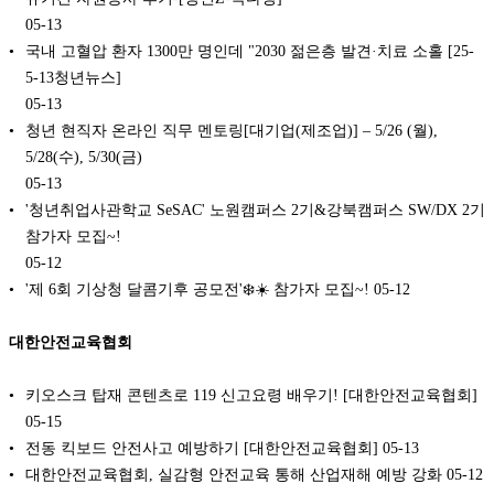
05-13
국내 고혈압 환자 1300만 명인데 "2030 젊은층 발견·치료 소홀 [25-
5-13청년뉴스]
05-13
청년 현직자 온라인 직무 멘토링[대기업(제조업)] – 5/26 (월),
5/28(수), 5/30(금)
05-13
'청년취업사관학교 SeSAC' 노원캠퍼스 2기&강북캠퍼스 SW/DX 2기
참가자 모집~!
05-12
'제 6회 기상청 달콤기후 공모전'❄️☀️ 참가자 모집~!
05-12
대한안전교육협회
키오스크 탑재 콘텐츠로 119 신고요령 배우기! [대한안전교육협회]
05-15
전동 킥보드 안전사고 예방하기 [대한안전교육협회]
05-13
대한안전교육협회, 실감형 안전교육 통해 산업재해 예방 강화
05-12