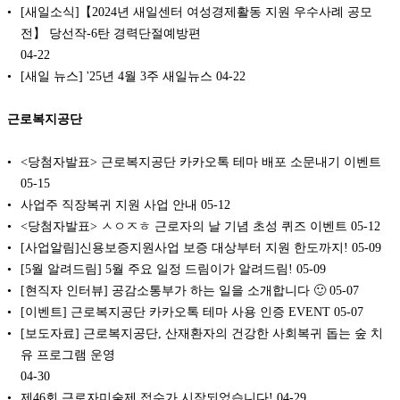
[새일소식]【2024년 새일센터 여성경제활동 지원 우수사례 공모
전】 당선작-6탄 경력단절예방편
04-22
[새일 뉴스] '25년 4월 3주 새일뉴스
04-22
근로복지공단
<당첨자발표> 근로복지공단 카카오톡 테마 배포 소문내기 이벤트
05-15
사업주 직장복귀 지원 사업 안내
05-12
<당첨자발표> ㅅㅇㅈㅎ 근로자의 날 기념 초성 퀴즈 이벤트
05-12
[사업알림]신용보증지원사업 보증 대상부터 지원 한도까지!
05-09
[5월 알려드림] 5월 주요 일정 드림이가 알려드림!
05-09
[현직자 인터뷰] 공감소통부가 하는 일을 소개합니다 🙂
05-07
[이벤트] 근로복지공단 카카오톡 테마 사용 인증 EVENT
05-07
[보도자료] 근로복지공단, 산재환자의 건강한 사회복귀 돕는 숲 치
유 프로그램 운영
04-30
제46회 근로자미술제 접수가 시작되었습니다!
04-29