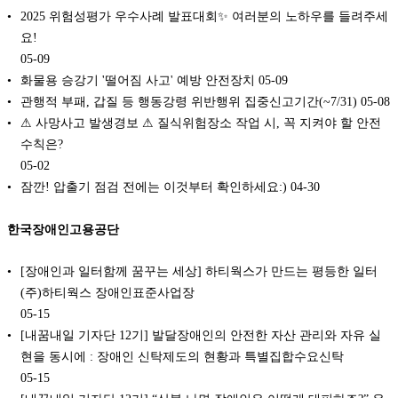
2025 위험성평가 우수사례 발표대회✨ 여러분의 노하우를 들려주세
요!
05-09
화물용 승강기 '떨어짐 사고' 예방 안전장치
05-09
관행적 부패, 갑질 등 행동강령 위반행위 집중신고기간(~7/31)
05-08
⚠ 사망사고 발생경보 ⚠ 질식위험장소 작업 시, 꼭 지켜야 할 안전
수칙은?
05-02
잠깐! 압출기 점검 전에는 이것부터 확인하세요:)
04-30
한국장애인고용공단
[장애인과 일터함께 꿈꾸는 세상] 하티웍스가 만드는 평등한 일터
(주)하티웍스 장애인표준사업장
05-15
[내꿈내일 기자단 12기] 발달장애인의 안전한 자산 관리와 자유 실
현을 동시에 : 장애인 신탁제도의 현황과 특별집합수요신탁
05-15