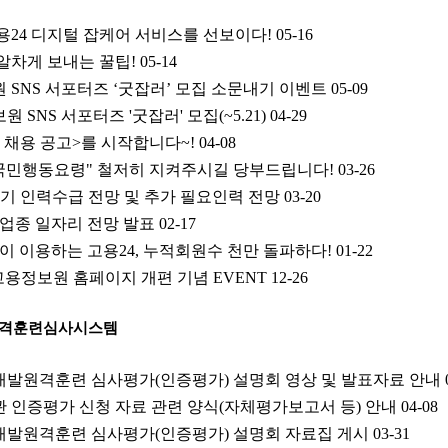
용24 디지털 잡케어 서비스를 선보이다!
05-16
알차게 보내는 꿀팁!
05-14
원 SNS 서포터즈 ‘굿잡러’ 모집 소문내기 이벤트
05-09
 SNS 서포터즈 '굿잡러' 모집(~5.21)
04-29
턴 채용 공고>를 시작합니다~!
04-08
"국민행동요령" 철저히 지켜주시길 당부드립니다!
03-26
중장기 인력수급 전망 및 추가 필요인력 전망
03-20
요 업종 일자리 전망 발표
02-17
명이 이용하는 고용24, 누적회원수 천만 돌파하다!
01-22
고용정보원 홈페이지 개편 기념 EVENT
12-26
원격훈련심사시스템
력개발원격훈련 심사평가(인증평가) 설명회 영상 및 발표자료 안내
관 인증평가 신청 자료 관련 양식(자체평가보고서 등) 안내
04-08
력개발원격훈련 심사평가(인증평가) 설명회 자료집 게시
03-31