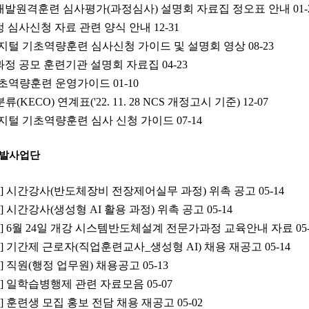
력개발원격훈련 심사평가(과정심사) 설명회 자료집 정오표 안내
01-
정 심사신청 자료 관련 양식 안내
12-31
-디지털 기초역량훈련 심사신청 가이드 및 설명회 영상
08-23
련과정 공모 훈련기관 설명회 자료집
04-23
 기초역량훈련 운영가이드
01-10
KECO) 연계표('22. 11. 28 NCS 개정고시 기준)
12-07
-디지털 기초역량훈련 심사 신청 가이드
07-14
개발사업단
공고] 시간강사(반도체장비 전장제어실무 과정) 위촉 공고
05-14
고] 시간강사(생성형 AI 활용 과정) 위촉 공고
05-14
안내] 6월 24일 개강 시스템반도체설계 전문가과정 교육안내 자료
05
공고] 기간제 근로자(직업훈련교사_생성형 AI) 채용 재공고
05-14
고] 직원(행정 업무원) 채용공고
05-13
공지] 일학습병행제 관련 자료모음
05-07
고] 훈련생 모집 홍보 전담 채용 재공고
05-02