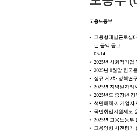
노동부 (0
고용노동부
고용형태별근로실태조
는 금액 공고
05-14
2025년 사회적기업
2025년 8월말 한
정규 제2차 정책연구
2025년 지역일자
2025년도 중장년
석면해체·제거업자 등록
국민취업지원제도 운
2025년 고용노동부
고용영향 사전평가 