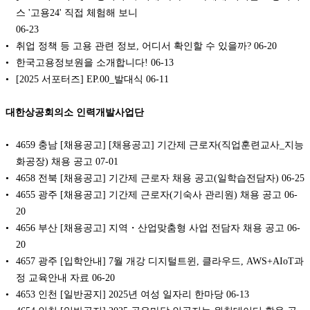
스 '고용24' 직접 체험해 보니
06-23
취업 정책 등 고용 관련 정보, 어디서 확인할 수 있을까?
06-20
한국고용정보원을 소개합니다!
06-13
[2025 서포터즈] EP.00_발대식
06-11
대한상공회의소 인력개발사업단
4659 충남 [채용공고] [채용공고] 기간제 근로자(직업훈련교사_지능
화공장) 채용 공고
07-01
4658 전북 [채용공고] 기간제 근로자 채용 공고(일학습전담자)
06-25
4655 광주 [채용공고] 기간제 근로자(기숙사 관리원) 채용 공고
06-
20
4656 부산 [채용공고] 지역・산업맞춤형 사업 전담자 채용 공고
06-
20
4657 광주 [입학안내] 7월 개강 디지털트윈, 클라우드, AWS+AIoT과
정 교육안내 자료
06-20
4653 인천 [일반공지] 2025년 여성 일자리 한마당
06-13