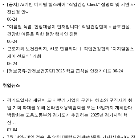
[공지] Ai기반 디지털 헬스케어 "직업건강 Check" 설명회 및 시연 사
전신청 안내
06-24
"여름철 폭염, 현장대응이 먼저입니다" 직업건강협회 × 금호건설,
건강한 여름을 위한 현장 캠페인 진행
06-24
근로자와 보건관리자, AI로 연결되다 ㅣ 직업건강협회 ‘디지털헬스
케어 선포식’ 개최
06-24
[정보공유-안전보건공단] 2025 학교 급식실 안전가이드
06-24
취업뉴스
경기도일자리재단이 도내 뿌리 기업의 구인난 해소와 구직자의 취
업 기회 확대를 위해 온라인채용박람회를 오는 18일까지 개최한다.
박람회는 고용노동부와 경기도가 추진하는 '2025년 경기지역 혁
신…
07-04
7월 14일~18일 접수, 총 94명 [헤럴드경제=박준환 기자]시흥시(시장