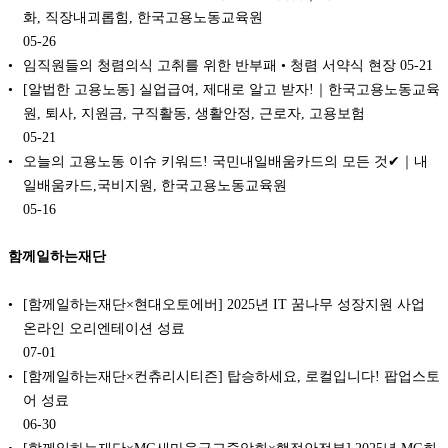
화, 직장내괴롭힘, 한국고용노동교육원
05-26
임직원들의 청렴의식 고취를 위한 반부패 • 청렴 서약식 현장
05-21
[알법한 고용노동] 실업급여, 제대로 알고 받자!｜한국고용노동교육
원, 퇴사, 지원금, 구직활동, 생활안정, 근로자, 고용보험
05-21
오늘의 고용노동 이슈 키워드! 국민내일배움카드의 모든 것✔｜내
일배움카드,국비지원, 한국고용노동교육원
05-16
함께일하는재단
[함께일하는재단×현대오토에버] 2025년 IT 꿈나무 성장지원 사업
온라인 오리엔테이션 성료
07-01
[함께일하는재단×컨츄리시티즌] 탑승하세요, 로컬입니다! 팝업스토
어 성료
06-30
[함께일하는재단×MG새마을금고중앙회×행정안전부] 2025년 MG희