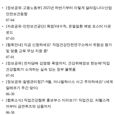
[정보공유-고용노동부] 2025년 하반기부터 이렇게 달라집니다/산업
안전보건동향
07-04
[자료공유-안전보건공단] 폭염5대수칙, 온열질환 예방 포스터 다운
로드
07-03
[협회안내] 지금 신청하세요! 직업건강안전연구소에서 위험성 평가
및 맞춤 교육 무상 지원 중!
07-01
[정보공유] 전자담배·감염병·폭염까지, 건강위해정보 한눈에!직업
건강협회가 소개하는 실속 있는 정부 플랫폼
07-01
[정보공유-질병관리청]7~9월, 아나필락시스 사고 주의하세요! (세계
알레르기 주간 맞이)
06-30
[협회소식] 직업건강협회 홍보부스 미리보기! 직업건강, AI헬스케
어부터 금연퀴즈와 상품까지
06-30