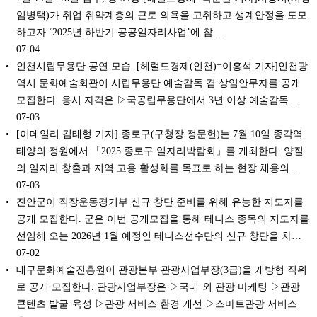
임병택)가 취업 취약계층의 근로 의욕을 고취하고 생계안정을 도모
하고자 ‘2025년 하반기 공공일자리사업’에 참…
07-04
인천시립무용단 공연 모습. [헤럴드경제(인천)=이홍석 기자]인천광
역시 문화예술회관이 시립무용단 예술감독 겸 상임안무자를 공개
모집한다. 응시 자격은 ▷국공립무용단에서 3년 이상 예술감독…
07-03
[이데일리 김태형 기자] 종로구(구청장 정문헌)는 7월 10일 종각역
태양의 정원에서 「2025 종로구 일자리박람회」를 개최한다. 양질
의 일자리 창출과 지역 고용 활성화를 목표로 하는 현장 채용의…
07-03
진안군이 직장운동경기부 신규 창단 준비를 위해 유능한 지도자를
공개 모집한다. 군은 이번 공개모집을 통해 테니스 종목의 지도자를
선임해 오는 2026년 1월 예정인 테니스선수단의 신규 창단을 차…
07-02
대구문화예술진흥원이 관광본부 관광사업부장(3급)을 개방형 직위
로 공개 모집한다. 관광사업부장은 ▷국내·외 관광 마케팅 ▷관광
콘텐츠 발굴·육성 ▷관광 서비스 환경 개선 ▷스마트관광 서비스