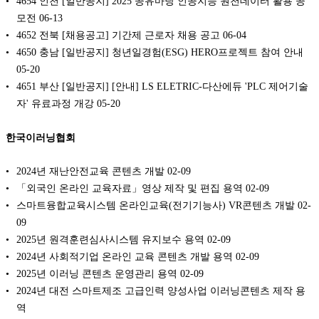
4654 인천 [일반공지] 2025 공유마당 인공지능 원천데이터 활용 공
모전
06-13
4652 전북 [채용공고] 기간제 근로자 채용 공고
06-04
4650 충남 [일반공지] 청년일경험(ESG) HERO프로젝트 참여 안내
05-20
4651 부산 [일반공지] [안내] LS ELETRIC-다산에듀 'PLC 제어기술
자' 유료과정 개강
05-20
한국이러닝협회
2024년 재난안전교육 콘텐츠 개발
02-09
「외국인 온라인 교육자료」영상 제작 및 편집 용역
02-09
스마트융합교육시스템 온라인교육(전기기능사) VR콘텐츠 개발
02-
09
2025년 원격훈련심사시스템 유지보수 용역
02-09
2024년 사회적기업 온라인 교육 콘텐츠 개발 용역
02-09
2025년 이러닝 콘텐츠 운영관리 용역
02-09
2024년 대전 스마트제조 고급인력 양성사업 이러닝콘텐츠 제작 용
역