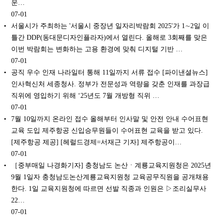
운…
07-01
서울시가 주최하는 '서울시 중장년 일자리박람회 2025'가 1∼2일 이
틀간 DDP(동대문디자인플라자)에서 열린다. 올해로 3회째를 맞은
이번 박람회는 변화하는 고용 환경에 맞춰 디지털 기반 …
07-01
공직 우수 인재 나라일터 통해 11일까지 서류 접수 [파이낸셜뉴스]
인사혁신처 세종청사. 정부가 전문성과 역량을 갖춘 인재를 과장급
직위에 영입하기 위해 ‘25년도 7월 개방형 직위 …
07-01
7월 10일까지 온라인 접수 올해부터 인사말 및 안전 안내 수어표현
교육 도입 제주항공 신입승무원들이 수어표현 교육을 받고 있다.
[제주항공 제공] [헤럴드경제=서재근 기자] 제주항공이…
07-01
［중부매일 나경화기자] 충청남도 논산ㆍ계룡교육지원청은 2025년
9월 1일자 충청남도논산계룡교육지원청 교육공무직원을 공개채용
한다. 1일 교육지원청에 따르면 선발 직종과 인원은 ▷조리실무사
22…
07-01