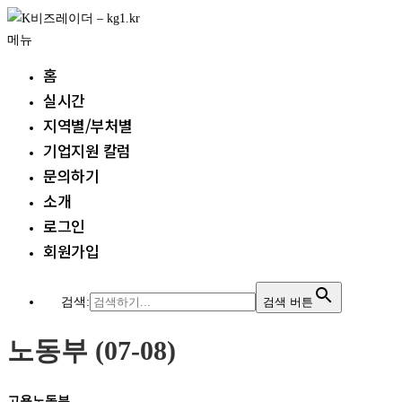
내
용
메뉴
으
홈
로
실시간
바
지역별/부처별
로
가
기업지원 칼럼
기
문의하기
소개
로그인
회원가입
검색:
검색 버튼
노동부 (07-08)
고용노동부