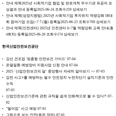
안내 제목2025년 사회적기업 협업 및 판로개척 우수기관 유공자 포
상결과 안내 등록일2025-06-24 조회수259 상세보기
안내 제목[성장지원팀] 2025년 사회적기업 투자유치 역량강화 IR대
회 참여기업 모집(~7.7.(월) 등록일2025-06-23 조회수769 상세보기
안내 제목[인천센터] 2025년 인천센터 6~7월 역량강화 교육 안내(총
4회차) 등록일2025-06-20 조회수174 상세보기
한국산업안전보건공단
강선 건조업 '맞춤형 안전보건 가이드'
07-04
온열질환 예방장비 지원사업 신청 안내
07-04
2025 ‘산업안전보건의 달’ 중앙행사 자세히 알아보기 >>
07-03
감전 사고⚡를 예방하는 필수 안전장치 누전차단기 설치기준과 안전
수칙
07-03
산업안전보건기준에 관한 규칙을 쉽게 만화책으로 볼 수 있다?!
07-
02
"떨어짐" 사고 예방
07-01
그림으로 보는 안전(용접 작업)
07-01