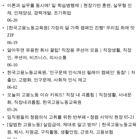
이론과 실무를 동시에! 일·학습병행제｜현장기반 훈련, 실무형 인
재, 인재양성, 경력개발, 조기취업
06-20
[한국고용노동교육원] 가정의 달 가족 캠페인 진행! 우리집 최애 맛
ZIP
06-19
알아두면 유용한 회사 꿀팁! 직장용 쿠션어 모음｜직장생활, 직장
인, 쿠션어, 비즈니스, 의사소통
06-10
한국고용노동교육원, '인구문제 인식개선 릴레이 캠페인' 동참!｜저
출산, 고령화, 인구문제, 사회적 인식 제고
06-02
오늘의 고용노동 이슈 키워드! 직장 내 괴롭힘｜직장생활, 사내문
화, 직장내괴롭힘, 한국고용노동교육원
05-26
임직원들의 청렴의식 고취를 위한 반부패 • 청렴 서약식 현장
05-21
[알법한 고용노동] 실업급여, 제대로 알고 받자!｜한국고용노동교육
원, 퇴사, 지원금, 구직활동, 생활안정, 근로자, 고용보험