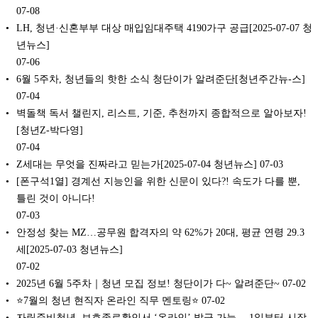
07-08
LH, 청년·신혼부부 대상 매입임대주택 4190가구 공급[2025-07-07 청
년뉴스]
07-06
6월 5주차, 청년들의 핫한 소식 청단이가 알려준단[청년주간뉴-스]
07-04
벽돌책 독서 챌린지, 리스트, 기준, 추천까지 종합적으로 알아보자!
[청년Z-박다영]
07-04
Z세대는 무엇을 진짜라고 믿는가[2025-07-04 청년뉴스]
07-03
[폰구석1열] 경계선 지능인을 위한 신문이 있다?! 속도가 다를 뿐,
틀린 것이 아니다!
07-03
안정성 찾는 MZ…공무원 합격자의 약 62%가 20대, 평균 연령 29.3
세[2025-07-03 청년뉴스]
07-02
2025년 6월 5주차｜청년 모집 정보! 청단이가 다~ 알려준단~
07-02
⭐7월의 청년 현직자 온라인 직무 멘토링⭐
07-02
자립준비청년, 보호종료확인서 ‘온라인’ 발급 가능… 1일부터 시작