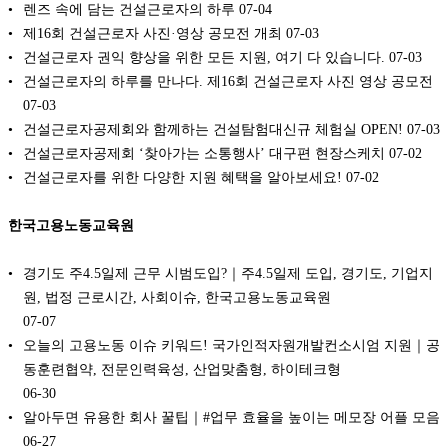
렌즈 속에 담는 건설근로자의 하루
07-04
제16회 건설근로자 사진·영상 공모전 개최
07-03
건설근로자 권익 향상을 위한 모든 지원, 여기 다 있습니다.
07-03
건설근로자의 하루를 만나다. 제16회 건설근로자 사진 영상 공모전
07-03
건설근로자공제회와 함께하는 건설탐험대신규 체험실 OPEN!
07-03
건설근로자공제회 ‘찾아가는 소통행사’ 대구편 현장스케치
07-02
건설근로자를 위한 다양한 지원 혜택을 알아보세요!
07-02
한국고용노동교육원
경기도 주4.5일제 근무 시범도입?｜주4.5일제 도입, 경기도, 기업지
원, 법정 근로시간, 사회이슈, 한국고용노동교육원
07-07
오늘의 고용노동 이슈 키워드! 국가인적자원개발컨소시엄 지원｜공
동훈련협약, 전문인력육성, 산업맞춤형, 하이테크형
06-30
알아두면 유용한 회사 꿀팁｜#업무 효율을 높이는 메모장 어플 모음
06-27