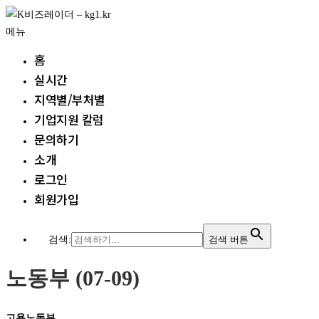
내
용
메뉴
으
홈
로
실시간
바
지역별/부처별
로
가
기업지원 칼럼
기
문의하기
소개
로그인
회원가입
검색:
검색 버튼
노동부 (07-09)
고용노동부