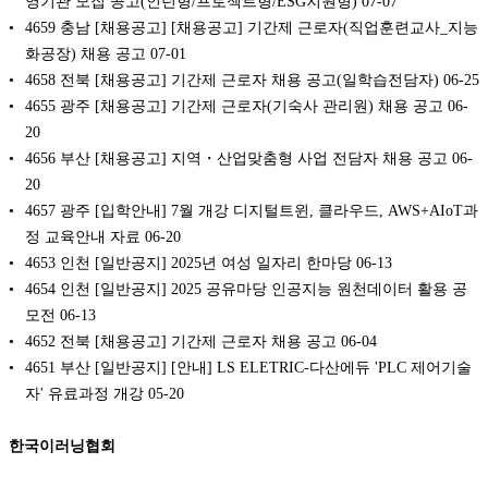
영기관 모집 공고(인턴형/프로젝트형/ESG지원형)
07-07
4659 충남 [채용공고] [채용공고] 기간제 근로자(직업훈련교사_지능
화공장) 채용 공고
07-01
4658 전북 [채용공고] 기간제 근로자 채용 공고(일학습전담자)
06-25
4655 광주 [채용공고] 기간제 근로자(기숙사 관리원) 채용 공고
06-
20
4656 부산 [채용공고] 지역・산업맞춤형 사업 전담자 채용 공고
06-
20
4657 광주 [입학안내] 7월 개강 디지털트윈, 클라우드, AWS+AIoT과
정 교육안내 자료
06-20
4653 인천 [일반공지] 2025년 여성 일자리 한마당
06-13
4654 인천 [일반공지] 2025 공유마당 인공지능 원천데이터 활용 공
모전
06-13
4652 전북 [채용공고] 기간제 근로자 채용 공고
06-04
4651 부산 [일반공지] [안내] LS ELETRIC-다산에듀 'PLC 제어기술
자' 유료과정 개강
05-20
한국이러닝협회