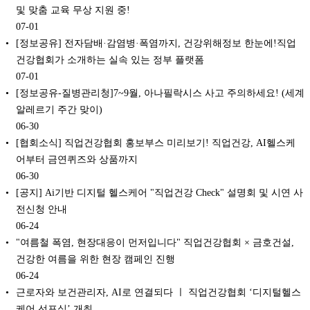
및 맞춤 교육 무상 지원 중!
07-01
[정보공유] 전자담배·감염병·폭염까지, 건강위해정보 한눈에!직업
건강협회가 소개하는 실속 있는 정부 플랫폼
07-01
[정보공유-질병관리청]7~9월, 아나필락시스 사고 주의하세요! (세계
알레르기 주간 맞이)
06-30
[협회소식] 직업건강협회 홍보부스 미리보기! 직업건강, AI헬스케
어부터 금연퀴즈와 상품까지
06-30
[공지] Ai기반 디지털 헬스케어 "직업건강 Check" 설명회 및 시연 사
전신청 안내
06-24
"여름철 폭염, 현장대응이 먼저입니다" 직업건강협회 × 금호건설,
건강한 여름을 위한 현장 캠페인 진행
06-24
근로자와 보건관리자, AI로 연결되다 ㅣ 직업건강협회 ‘디지털헬스
케어 선포식’ 개최