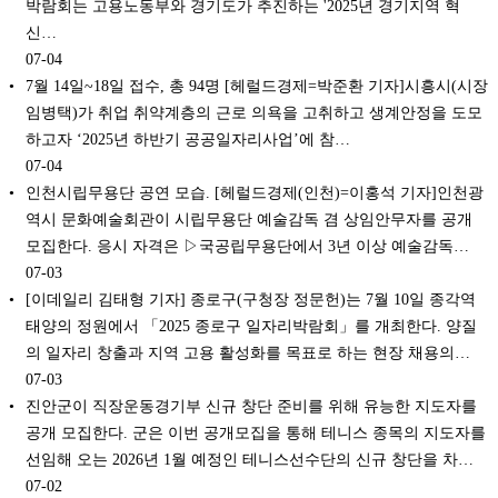
박람회는 고용노동부와 경기도가 추진하는 '2025년 경기지역 혁
신…
07-04
7월 14일~18일 접수, 총 94명 [헤럴드경제=박준환 기자]시흥시(시장
임병택)가 취업 취약계층의 근로 의욕을 고취하고 생계안정을 도모
하고자 ‘2025년 하반기 공공일자리사업’에 참…
07-04
인천시립무용단 공연 모습. [헤럴드경제(인천)=이홍석 기자]인천광
역시 문화예술회관이 시립무용단 예술감독 겸 상임안무자를 공개
모집한다. 응시 자격은 ▷국공립무용단에서 3년 이상 예술감독…
07-03
[이데일리 김태형 기자] 종로구(구청장 정문헌)는 7월 10일 종각역
태양의 정원에서 「2025 종로구 일자리박람회」를 개최한다. 양질
의 일자리 창출과 지역 고용 활성화를 목표로 하는 현장 채용의…
07-03
진안군이 직장운동경기부 신규 창단 준비를 위해 유능한 지도자를
공개 모집한다. 군은 이번 공개모집을 통해 테니스 종목의 지도자를
선임해 오는 2026년 1월 예정인 테니스선수단의 신규 창단을 차…
07-02