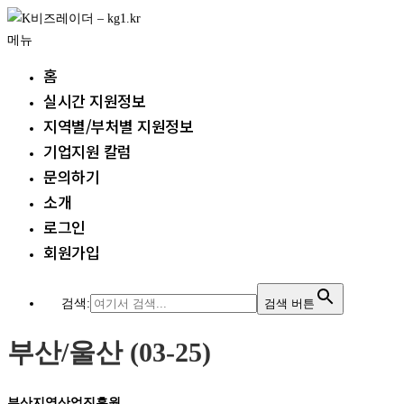
내
용
메뉴
으
홈
로
실시간 지원정보
바
지역별/부처별 지원정보
로
가
기업지원 칼럼
기
문의하기
소개
로그인
회원가입
검색:
검색 버튼
부산/울산 (03-25)
부산지역산업진흥원