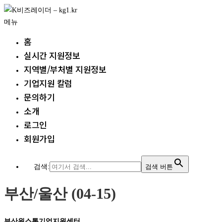
내
용
메뉴
으
홈
로
실시간 지원정보
바
지역별/부처별 지원정보
로
가
기업지원 칼럼
기
문의하기
소개
로그인
회원가입
검색:
검색 버튼
부산/울산 (04-15)
부산원스톱기업지원센터