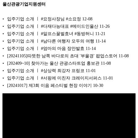
울산관광기업지원센터
입주기업 소개 ㅣ #요정사장님 #소요정
12-08
입주기업 소개 ㅣ #다재다능대표 #메이드인울산
11-26
입주기업 소개 ㅣ #알프스꿀벌효녀 #동방허니
11-21
입주기업 소개 ㅣ #남다른 여행자 모두의 여행
11-14
입주기업 소개 ㅣ #엄마의 마음 장안발효
11-14
[20241105]따뜻한 남쪽 바다로의 초대 '부울경' 팝업스토어
11-08
[202409~10] 찾아가는 울산 관광스타트업 홍보관
11-08
입주기업 소개 ㅣ #상상력 최강자 프링코
11-01
입주기업 소개 ㅣ #서핑에 미친자 크레이지서퍼스
11-01
[20241017] 제3회 이음 페스티벌 현장 이야기
10-30
Copyright © 2026 K비즈레이더 - kg1.kr
(주)스마트동스쿨 | 도로명주
소: 03909 서울시 마포구 매봉산로 37 DMC산학협력연구센터 1005호 |
대표: 나준규 | 사업자등록번호 209-81-50372 | 통신판매업 신고번호 제
2012-서울마포-0453 호 | 개인정보관리책임자: 나준규 | 대표전화 02-
929-5095 | 팩스번호 0303-0101-4242 | 이메일 admin@smartdongs.com