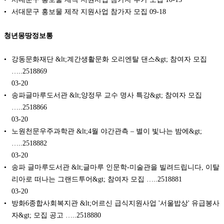
서대문구 홍보물 제작 지원사업 참가자 모집
09-18
청년몽땅정보통
강동문화재단 &lt;계간생활문화 오리엔탈 댄스&gt; 참여자 모집
…..2518869
03-20
송파글마루도서관 &lt;양정무 교수 명사 특강&gt; 참여자 모집
…..2518866
03-20
노원천문우주과학관 &lt;4월 야간관측 – 별이 빛나는 밤에&gt;
…..2518882
03-20
송파 글마루도서관 &lt;글마루 인문학-미술관을 빌려드립니다, 이탈
리아로 떠나는 그랜드투어&gt; 참여자 모집 …..2518881
03-20
방화6종합사회복지관 &lt;어르신 급식지원사업 '서울밥상' 유급봉사
자&gt; 모집 공고 …..2518880