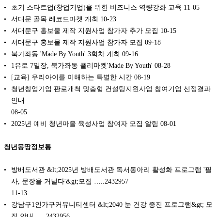
초기 스타트업(창업기업)을 위한 비즈니스 역량강화 교육
11-05
서대문 골목 레코드마켓 개최
10-23
서대문구 홍보물 제작 지원사업 참가자 추가 모집
10-15
서대문구 홍보물 제작 지원사업 참가자 모집
09-18
북가좌동 'Made By Youth' 3회차 개최
09-16
1유로 7일장, 북가좌동 플리마켓'Made By Youth'
08-28
[교육] 우리아이를 이해하는 특별한 시간
08-19
청년창업기업 판로개척 맞춤형 컨설팅지원사업 참여기업 선정결과
안내
08-05
2025년 예비 청년마을 육성사업 참여자 모집 알림
08-01
청년몽땅정보통
방배도서관 &lt;2025년 방배도서관 독서동아리 활성화 프로그램 '필
사, 문장을 거닐다'&gt;모집 …..2432957
11-13
강남구1인가구커뮤니티센터 &lt;2040 눈 건강 증진 프로그램&gt; 모
집 안내 …..2432956