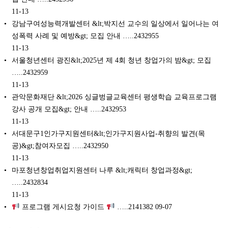
11-13
강남구여성능력개발센터 &lt;박지선 교수의 일상에서 일어나는 여
성폭력 사례 및 예방&gt; 모집 안내 …..2432955
11-13
서울청년센터 광진&lt;2025년 제 4회 청년 창업가의 밤&gt; 모집
…..2432959
11-13
관악문화재단 &lt;2026 싱글벙글교육센터 평생학습 교육프로그램
강사 공개 모집&gt; 안내 …..2432953
11-13
서대문구1인가구지원센터&lt;인가구지원사업-취향의 발견(목
공)&gt;참여자모집 …..2432950
11-13
마포청년창업취업지원센터 나루 &lt;캐릭터 창업과정&gt;
…..2432834
11-13
프로그램 게시요청 가이드
…..2141382
09-07