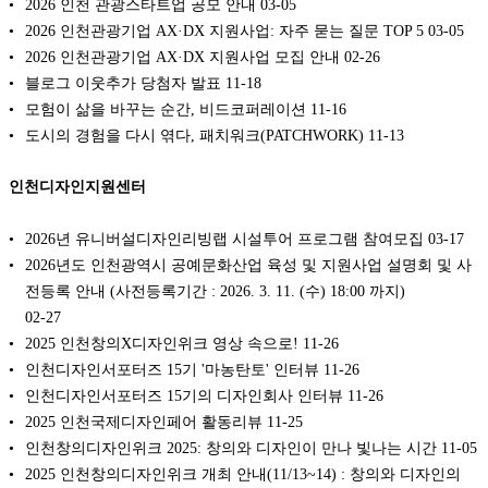
2026 인천 관광스타트업 공모 안내
03-05
2026 인천관광기업 AX·DX 지원사업: 자주 묻는 질문 TOP 5
03-05
2026 인천관광기업 AX·DX 지원사업 모집 안내
02-26
블로그 이웃추가 당첨자 발표
11-18
모험이 삶을 바꾸는 순간, 비드코퍼레이션
11-16
도시의 경험을 다시 엮다, 패치워크(PATCHWORK)
11-13
인천디자인지원센터
2026년 유니버설디자인리빙랩 시설투어 프로그램 참여모집
03-17
2026년도 인천광역시 공예문화산업 육성 및 지원사업 설명회 및 사
전등록 안내 (사전등록기간 : 2026. 3. 11. (수) 18:00 까지)
02-27
2025 인천창의X디자인위크 영상 속으로!
11-26
인천디자인서포터즈 15기 '마농탄토' 인터뷰
11-26
인천디자인서포터즈 15기의 디자인회사 인터뷰
11-26
2025 인천국제디자인페어 활동리뷰
11-25
인천창의디자인위크 2025: 창의와 디자인이 만나 빛나는 시간
11-05
2025 인천창의디자인위크 개최 안내(11/13~14) : 창의와 디자인의