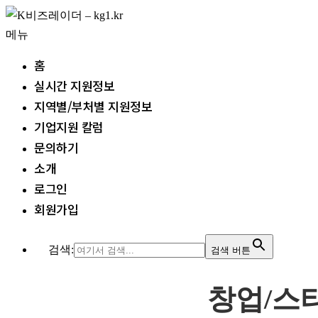
내
용
메뉴
으
홈
로
실시간 지원정보
바
지역별/부처별 지원정보
로
기업지원 칼럼
가
문의하기
기
소개
로그인
회원가입
검색:
검색 버튼
창업/스