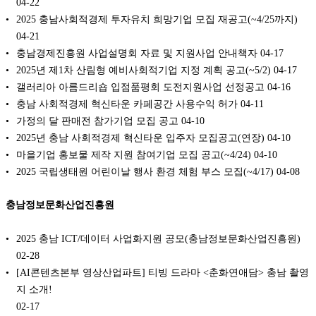
04-22
2025 충남사회적경제 투자유치 희망기업 모집 재공고(~4/25까지)
04-21
충남경제진흥원 사업설명회 자료 및 지원사업 안내책자
04-17
2025년 제1차 산림형 예비사회적기업 지정 계획 공고(~5/2)
04-17
갤러리아 아름드리숍 입점품평회 도전지원사업 선정공고
04-16
충남 사회적경제 혁신타운 카페공간 사용수익 허가
04-11
가정의 달 판매전 참가기업 모집 공고
04-10
2025년 충남 사회적경제 혁신타운 입주자 모집공고(연장)
04-10
마을기업 홍보물 제작 지원 참여기업 모집 공고(~4/24)
04-10
2025 국립생태원 어린이날 행사 환경 체험 부스 모집(~4/17)
04-08
충남정보문화산업진흥원
2025 충남 ICT/데이터 사업화지원 공모(충남정보문화산업진흥원)
02-28
[AI콘텐츠본부 영상산업파트] 티빙 드라마 <춘화연애담> 충남 촬영
지 소개!
02-17