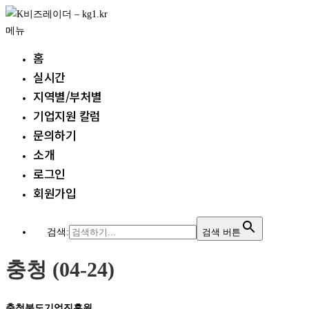
내
용
메뉴
으
홈
로
실시간
바
지역별/부처별
로
가
기업지원 칼럼
기
문의하기
소개
로그인
회원가입
검색:
검색 버튼
충청 (04-24)
충청북도기업진흥원