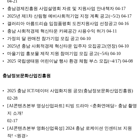
04-21
충남경제진흥원 사업설명회 자료 및 지원사업 안내책자
04-17
2025년 제1차 산림형 예비사회적기업 지정 계획 공고(~5/2)
04-17
갤러리아 아름드리숍 입점품평회 도전지원사업 선정공고
04-16
충남 사회적경제 혁신타운 카페공간 사용수익 허가
04-11
가정의 달 판매전 참가기업 모집 공고
04-10
2025년 충남 사회적경제 혁신타운 입주자 모집공고(연장)
04-10
마을기업 홍보물 제작 지원 참여기업 모집 공고(~5/6)
04-10
2025 국립생태원 어린이날 행사 환경 체험 부스 모집(~4/17)
04-08
충남정보문화산업진흥원
2025 충남 ICT/데이터 사업화지원 공모(충남정보문화산업진흥원)
02-28
[AI콘텐츠본부 영상산업파트] 티빙 드라마 <춘화연애담> 충남 촬영
지 소개!
02-17
[AI콘텐츠본부 영화산업육성] 2024 충남 로케이션 인센티브 지원
작! <원경>