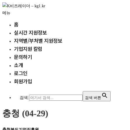
내
용
메뉴
으
홈
로
실시간 지원정보
바
지역별/부처별 지원정보
로
가
기업지원 칼럼
기
문의하기
소개
로그인
회원가입
검색:
검색 버튼
충청 (04-29)
충청북도기업진흥원