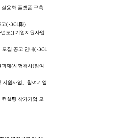
어칩 실용화 플랫폼 구축
고(~3/31限)
(2차년도)] 기업지원사업
업 모집 공고 안내(~3/31
술지원과제(시험검사)참여
러레이팅 지원사업」참여기업
 맞춤형 컨설팅 참가기업 모