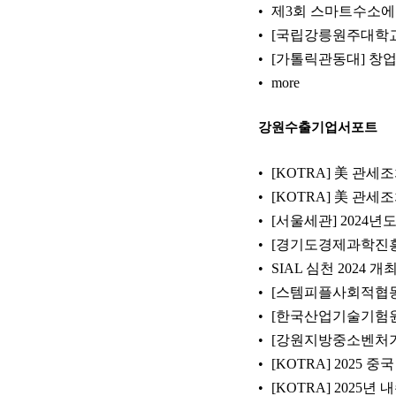
제3회 스마트수소에너
[국립강릉원주대학교
[가톨릭관동대] 창업
more
강원수출기업서포트
[KOTRA] 美 관세조
[KOTRA] 美 관세
[서울세관] 202
[경기도경제과학진흥원
SIAL 심천 2024 개
[스템피플사회적협동조
[한국산업기술기험원
[강원지방중소벤처기업
[KOTRA] 2025
[KOTRA] 2025