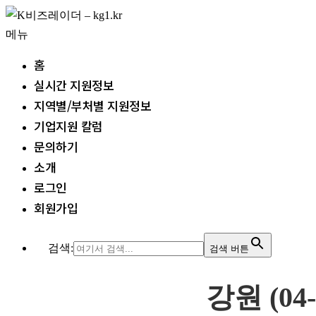
내
용
메뉴
으
홈
로
실시간 지원정보
바
지역별/부처별 지원정보
로
기업지원 칼럼
가
문의하기
기
소개
로그인
회원가입
검색:
검색 버튼
강원 (04-