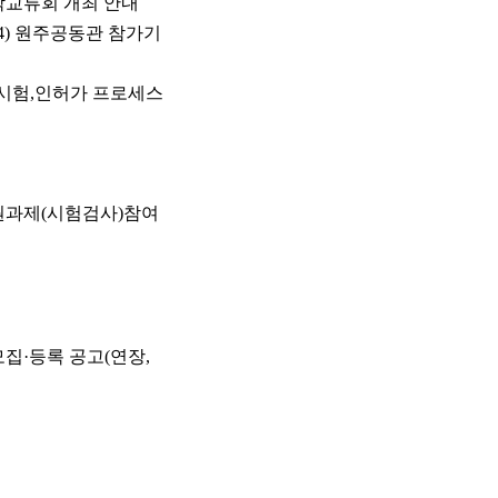
 합작교류회 개최 안내
024) 원주공동관 참가기
 임상시험,인허가 프로세스
술지원과제(시험검사)참여
모집·등록 공고(연장,