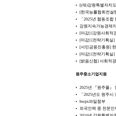
[(재)강원특별자치도
[한국능률협회컨설팅]
「2025년 협동조
강원지속가능경제지원
[마감] [강원사회
[마감] [전략기획실]
[서민금융진흥원] 
[마감] [전략기획실]
[밝음신협] 사회적
원주중소기업지원
2025년 『원주몰』
「2025년도 원주시
hwpx파일첨부
외국인력 중 전문인력(
2024년 강원특별