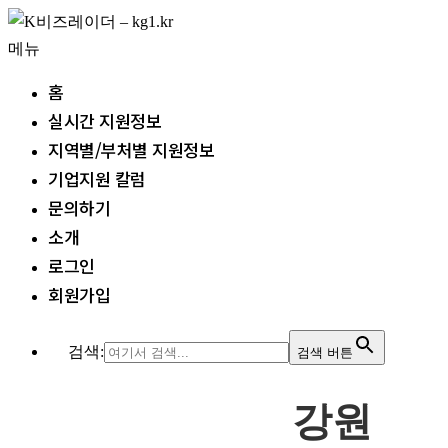
내
용
메뉴
으
홈
로
실시간 지원정보
바
지역별/부처별 지원정보
로
기업지원 칼럼
가
문의하기
기
소개
로그인
회원가입
검색:
검색 버튼
강원