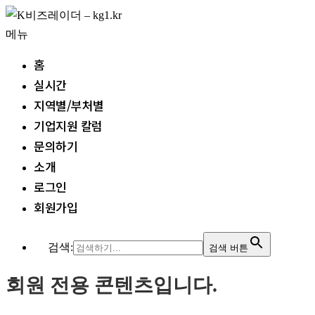
내
용
메뉴
으
홈
로
실시간
바
지역별/부처별
로
기업지원 칼럼
가
문의하기
기
소개
로그인
회원가입
검색:
검색 버튼
회원 전용 콘텐츠입니다.