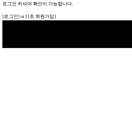
로그인 하셔야 확인이 가능합니다.
[로그인] or [1초 회원가입]
Copyright © 2026 K비즈레이더 - kg1.kr
(주)스마트동스쿨 | 도로명
매업 신고번호 제 2012-서울마포-0453 호 | 개인정보관리책임자: 나준규 | 