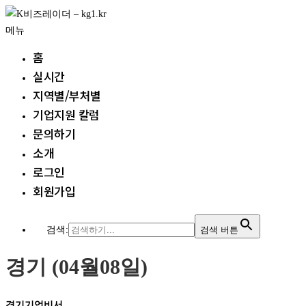
내
용
메뉴
으
홈
로
실시간
바
지역별/부처별
로
가
기업지원 칼럼
기
문의하기
소개
로그인
회원가입
검색:
검색 버튼
경기 (04월08일)
경기기업비서