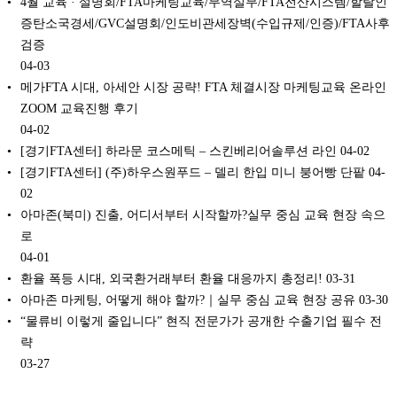
4월 교육 · 설명회/FTA마케팅교육/무역실무/FTA전산시스템/할랄인
증탄소국경세/GVC설명회/인도비관세장벽(수입규제/인증)/FTA사후
검증
04-03
메가FTA 시대, 아세안 시장 공략! FTA 체결시장 마케팅교육 온라인
ZOOM 교육진행 후기
04-02
[경기FTA센터] 하라문 코스메틱 – 스킨베리어솔루션 라인
04-02
[경기FTA센터] (주)하우스원푸드 – 델리 한입 미니 붕어빵 단팥
04-
02
아마존(북미) 진출, 어디서부터 시작할까?실무 중심 교육 현장 속으
로
04-01
환율 폭등 시대, 외국환거래부터 환율 대응까지 총정리!
03-31
아마존 마케팅, 어떻게 해야 할까?｜실무 중심 교육 현장 공유
03-30
“물류비 이렇게 줄입니다” 현직 전문가가 공개한 수출기업 필수 전
략
03-27