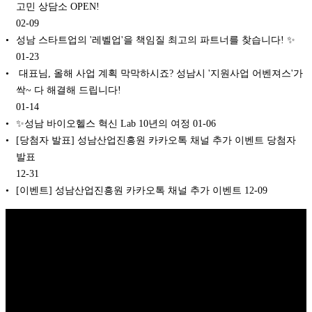
고민 상담소 OPEN!
02-09
성남 스타트업의 '레벨업'을 책임질 최고의 파트너를 찾습니다! ✨
01-23
️ 대표님, 올해 사업 계획 막막하시죠? 성남시 '지원사업 어벤져스'가
싹~ 다 해결해 드립니다!
01-14
✨성남 바이오헬스 혁신 Lab 10년의 여정
01-06
[당첨자 발표] 성남산업진흥원 카카오톡 채널 추가 이벤트 당첨자
발표
12-31
[이벤트] 성남산업진흥원 카카오톡 채널 추가 이벤트
12-09
Copyright © 2026 K비즈레이더 - kg1.kr
(주)스마트동스쿨 | 도로명주
소: 03909 서울시 마포구 매봉산로 37 DMC산학협력연구센터 1005호 |
대표: 나준규 | 사업자등록번호 209-81-50372 | 통신판매업 신고번호 제
2012-서울마포-0453 호 | 개인정보관리책임자: 나준규 | 대표전화 02-
929-5095 | 팩스번호 0303-0101-4242 | 이메일 admin@smartdongs.com