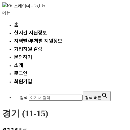
내
용
메뉴
으
홈
로
실시간 지원정보
바
지역별/부처별 지원정보
로
가
기업지원 칼럼
기
문의하기
소개
로그인
회원가입
검색:
검색 버튼
경기 (11-15)
경기기업비서