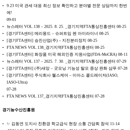
9.23 미국 관세 대응 최신 정보 확인하고 분야별 전문 상담까지 한번
에!
09-01
뉴스레터 VOL.138 – 2025. 8. 25. _경기지역FTA통상진흥센터
08-25
[경기FTA센터] 메리몽드 – 슈퍼트임 펜 아이라이너
08-25
[경기FTA센터] 승진산업(주) – 지진분리장치
08-25
FTA NEWS VOL.138_경기지역FTA통상진흥센터
08-25
[경기FTA센터] 화장품 미국 해외인증 지원사업(FDA-MoCRA)
08-11
뉴스레터 VOL.137 – 2025. 7. 30. _경기지역FTA통상진흥센터
07-29
[경기FTA센터] (주)새앙 – 굿모닝 기능성 탈모 증상 완화 샴푸
07-28
[경기FTA센터] 주식회사 웰스케어 – 이아소 콜드레이저(IASO,
IASO-Ultra)
07-28
FTA NEWS VOL.137_경기지역FTA통상진흥센터
07-28
경기농수산진흥원
✨ 김동연 도지사 친환경 학교급식 현장 소통 간담회 참석
11-14