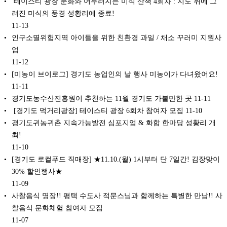
️ 테이스티 광장 문화와 어우러지는 미식 산책 4회차 : 지도 위에 그
려진 미식의 풍경 성황리에 종료!
11-13
인구소멸위험지역 아이들을 위한 친환경 과일 / 채소 꾸러미 지원사
업
11-12
[미농이 브이로그] 경기도 농업인의 날 행사 미농이가 다녀왔어요!
11-11
경기도농수산진흥원이 추천하는 11월 경기도 가볼만한 곳
11-11
️ [경기도 먹거리광장] 테이스티 광장 6회차 참여자 모집
11-10
경기도귀농귀촌 지속가능발전 심포지엄 & 화합 한마당 성황리 개
최!
11-10
[경기도 로컬푸드 직매장] ★11.10.(월) 1시부터 단 7일간! 김장맞이
30% 할인행사★
11-09
사찰음식 명장!! 평택 수도사 적문스님과 함께하는 특별한 만남!! 사
찰음식 문화체험 참여자 모집
11-07