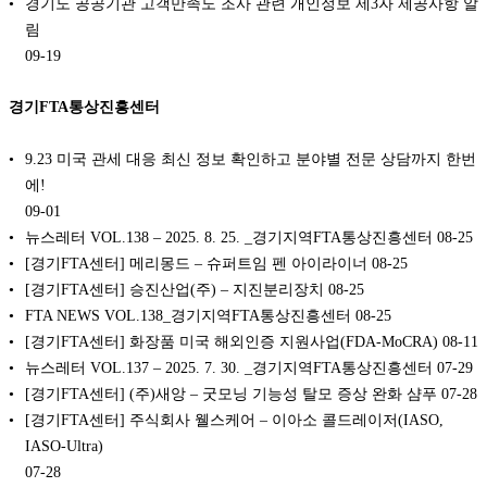
경기도 공공기관 고객만족도 조사 관련 개인정보 제3자 제공사항 알
림
09-19
경기FTA통상진흥센터
9.23 미국 관세 대응 최신 정보 확인하고 분야별 전문 상담까지 한번
에!
09-01
뉴스레터 VOL.138 – 2025. 8. 25. _경기지역FTA통상진흥센터
08-25
[경기FTA센터] 메리몽드 – 슈퍼트임 펜 아이라이너
08-25
[경기FTA센터] 승진산업(주) – 지진분리장치
08-25
FTA NEWS VOL.138_경기지역FTA통상진흥센터
08-25
[경기FTA센터] 화장품 미국 해외인증 지원사업(FDA-MoCRA)
08-11
뉴스레터 VOL.137 – 2025. 7. 30. _경기지역FTA통상진흥센터
07-29
[경기FTA센터] (주)새앙 – 굿모닝 기능성 탈모 증상 완화 샴푸
07-28
[경기FTA센터] 주식회사 웰스케어 – 이아소 콜드레이저(IASO,
IASO-Ultra)
07-28