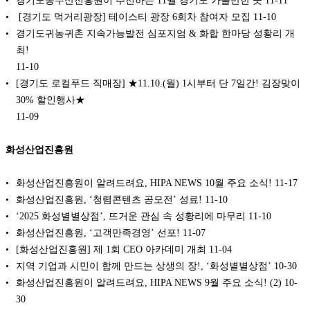
경기도농수산진흥원이 추천하는 11월 경기도 가볼만한 곳
11-11
️ [경기도 먹거리광장] 테이스티 광장 6회차 참여자 모집
11-10
경기도귀농귀촌 지속가능발전 심포지엄 & 화합 한마당 성황리 개
최!
11-10
[경기도 로컬푸드 직매장] ★11.10.(월) 1시부터 단 7일간! 김장맞이
30% 할인행사★
11-09
화성산업진흥원
화성산업진흥원이 알려드려요, HIPA NEWS 10월 주요 소식!
11-17
화성산업진흥원, ‘청렴콘텐츠 공모전’ 성료!
11-10
‘2025 화성별별상점’, 뜨거운 관심 속 성황리에 마무리
11-10
화성산업진흥원, ‘고객만족경영’ 선포!
11-07
[화성산업진흥원] 제 1회 CEO 아카데미 개최
11-04
지역 기업과 시민이 함께 만드는 상생의 장!, ‘화성별별상점’
10-30
화성산업진흥원이 알려드려요, HIPA NEWS 9월 주요 소식! (2)
10-
30