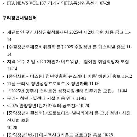
FTA NEWS VOL.137_경기지역FTA통상진흥센터
07-28
구리청년내일센터
재단법인 구리시상권활성화재단 2025년 제2차 직원 채용 공고
11-
14
[수원청년축제준비위원회'틈'] 2025 수원청년 틈 페스티벌 홍보
11-
14
지역 우수 기업 × ICT개발자 네트워킹」 참여할 취업희망자 모집
11-14
[중앙사회서비스원] 청년맞춤형 뉴스레터 '이룸' 하반기 홍보
11-12
11월 구리시 청년성장프로젝트 & 청년카페
11-06
『2025년 양주시 스타트업 성장지원센터 입주기업 모집』
11-04
구리시청년내일센터 시설 이용 안내
11-01
<2025 안양청년1번가 캐릭터 공모전>
10-28
[중앙청년지원센터] <포토보이스, 별나라에서 온 그냥 청년> 사진
전시회 초청
10-28
[안양청년1번가] 애니액션그라운드 프로그램 홍보
10-28