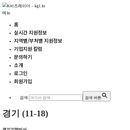
내
용
메뉴
으
홈
로
실시간 지원정보
바
지역별/부처별 지원정보
로
가
기업지원 칼럼
기
문의하기
소개
로그인
회원가입
검색:
검색 버튼
경기 (11-18)
경기기업비서