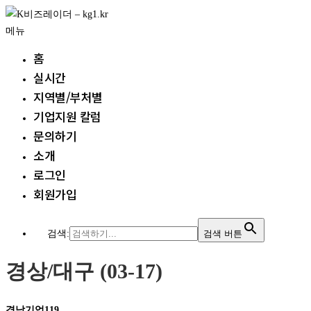
내
용
메뉴
으
홈
로
실시간
바
지역별/부처별
로
가
기업지원 칼럼
기
문의하기
소개
로그인
회원가입
검색:
검색 버튼
경상/대구 (03-17)
경남기업119