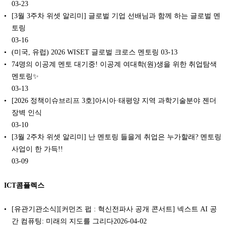
03-23
[3월 3주차 위셋 알리미] 글로벌 기업 선배님과 함께 하는 글로벌 멘
토링
03-16
(미국, 유럽) 2026 WISET 글로벌 크로스 멘토링
03-13
74명의 이공계 멘토 대기중! 이공계 여대학(원)생을 위한 취업탐색
멘토링✨
03-13
[2026 정책이슈브리프 3호]아시아·태평양 지역 과학기술분야 젠더
장벽 인식
03-10
[3월 2주차 위셋 알리미] 난 멘토링 들을게 취업은 누가할래? 멘토링
사업이 한 가득!!
03-09
ICT콤플렉스
[유관기관소식][커먼즈 펍 : 혁신전파사 공개 콘서트] 넥스트 AI 공
간 컴퓨팅: 미래의 지도를 그리다2026-04-02