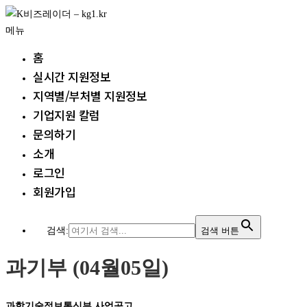
내
용
메뉴
으
홈
로
실시간 지원정보
바
지역별/부처별 지원정보
로
가
기업지원 칼럼
기
문의하기
소개
로그인
회원가입
검색:
검색 버튼
과기부 (04월05일)
과학기술정보통신부 사업공고