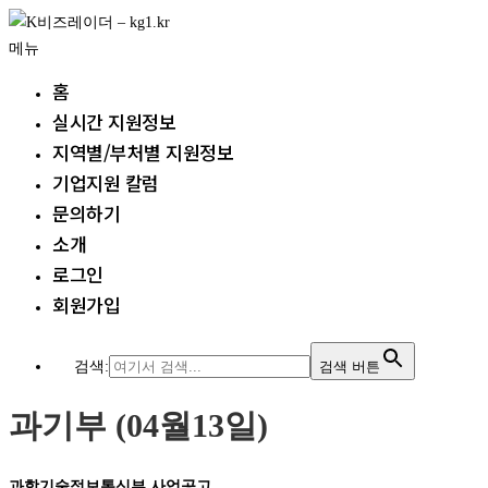
내
용
메뉴
으
홈
로
실시간 지원정보
바
지역별/부처별 지원정보
로
가
기업지원 칼럼
기
문의하기
소개
로그인
회원가입
검색:
검색 버튼
과기부 (04월13일)
과학기술정보통신부 사업공고