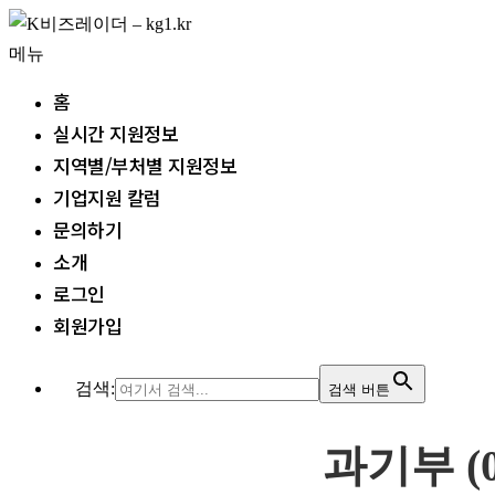
내
용
메뉴
으
홈
로
실시간 지원정보
바
지역별/부처별 지원정보
로
기업지원 칼럼
가
문의하기
기
소개
로그인
회원가입
검색:
검색 버튼
과기부 (0