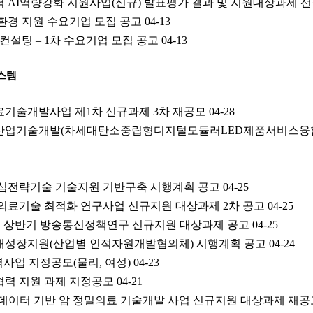
력 AI역량강화 지원사업(신규) 발표평가 결과 및 지원대상과제 선
개발환경 지원 수요기업 모집 공고
04-13
환 컨설팅 – 1차 수요기업 모집 공고
04-13
스템
의료기술개발사업 제1차 신규과제 3차 재공모
04-28
부품산업기술개발(차세대탄소중립형디지털모듈러LED제품서비스융
 핵심전략기술 기술지원 기반구축 시행계획 공고
04-25
 의료기술 최적화 연구사업 신규지원 대상과제 2차 공고
04-25
년도 상반기 방송통신정책연구 신규지원 대상과제 공고
04-25
인재성장지원(산업별 인적자원개발협의체) 시행계획 공고
04-24
협력사업 지정공모(물리, 여성)
04-23
력 지원 과제 지정공모
04-21
패널데이터 기반 암 정밀의료 기술개발 사업 신규지원 대상과제 재공