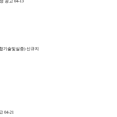
정 공고
04-13
합기술및실증) 신규지
고
04-21