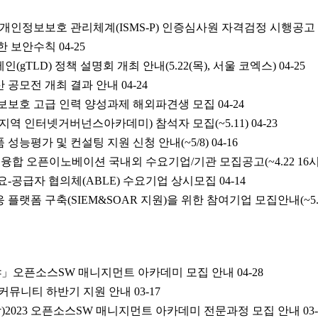
및 개인정보보호 관리체계(ISMS-P) 인증심사원 자격검정 시행공고
위한 보안수칙
04-25
gTLD) 정책 설명회 개최 안내(5.22(목), 서울 코엑스)
04-25
산 공모전 개최 결과 안내
04-24
정보보호 고급 인력 양성과제 해외파견생 모집
04-24
아태지역 인터넷거버넌스아카데미) 참석자 모집(~5.11)
04-23
 성능평가 및 컨설팅 지원 신청 안내(~5/8)
04-16
I 융합 오픈이노베이션 국내외 수요기업/기관 모집공고(~4.22 16시
수요-공급자 협의체(ABLE) 수요기업 상시모집
04-14
플랫폼 구축(SIEM&SOAR 지원)을 위한 참여기업 모집안내(~5.
분야」오픈소스SW 매니지먼트 아카데미 모집 안내
04-28
W 커뮤니티 하반기 지원 안내
03-17
)2023 오픈소스SW 매니지먼트 아카데미 전문과정 모집 안내
03