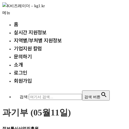
내
용
메뉴
으
홈
로
실시간 지원정보
바
지역별/부처별 지원정보
로
가
기업지원 칼럼
기
문의하기
소개
로그인
회원가입
검색:
검색 버튼
과기부 (05월11일)
정보통신산업진흥원