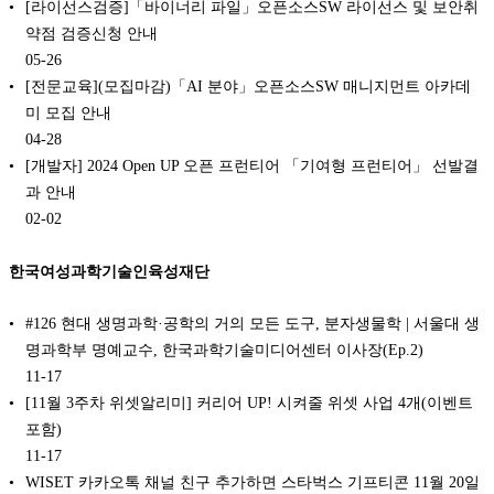
[라이선스검증]「바이너리 파일」오픈소스SW 라이선스 및 보안취
약점 검증신청 안내
05-26
[전문교육](모집마감)「AI 분야」오픈소스SW 매니지먼트 아카데
미 모집 안내
04-28
[개발자] 2024 Open UP 오픈 프런티어 「기여형 프런티어」 선발결
과 안내
02-02
한국여성과학기술인육성재단
#126 현대 생명과학·공학의 거의 모든 도구, 분자생물학 | 서울대 생
명과학부 명예교수, 한국과학기술미디어센터 이사장(Ep.2)
11-17
[11월 3주차 위셋알리미] 커리어 UP! 시켜줄 위셋 사업 4개(이벤트
포함)
11-17
WISET 카카오톡 채널 친구 추가하면 스타벅스 기프티콘 11월 20일