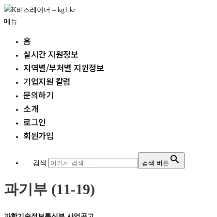
내
용
메뉴
으
홈
로
실시간 지원정보
바
지역별/부처별 지원정보
로
가
기업지원 칼럼
기
문의하기
소개
로그인
회원가입
검색:
검색 버튼
과기부 (11-19)
과학기술정보통신부 사업공고