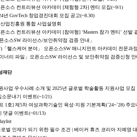
오픈소스 컨트리뷰션 아카데미 [체험형 2차] 멘티 모집(~9/1)
24년 GovTech 창업경진대회 모집 공고(~8.30)
통신산업진흥원 통합 사업설명회
오픈소스 컨트리뷰션 아카데미 [참여형] ‘Masters 참가 멘티’ 선발
픈소스SW 라이선스/보안취약점 검증 안내」
감)「헬스케어 분야」 오픈소스SW 매니지먼트 아카데미 전문과정
이너리 파일」오픈소스SW 라이선스 및 보안취약점 검증신청 안
성재단
사업 우수사례 소개 및 2025년 글로벌 학술활동 지원사업 모집 
인 입소문내기 이벤트(~1/21)
프 1호] 제5차 여성과학기술인 육성·지원 기본계획(`24~`28) 주
맞이 댓글 이벤트(~01/13)
list
글로벌 인재가 되기 위한 필수 조건 | 베이커 휴즈 코리아 지예영 