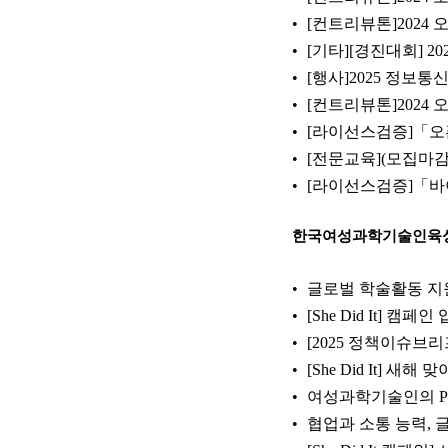
[컨트리뷰톤]2024 
[기타][경진대회] 20
[행사]2025 정보
[컨트리뷰톤]2024 
[라이선스검증]「오
[전문교육](모집마
[라이선스검증]「바
한국여성과학기술인육
글로벌 학술활동 지원
[She Did It] 캠페
[2025 정책이슈브리
[She Did It] 새해 
여성과학기술인의 Play
협업과 소통 능력, 