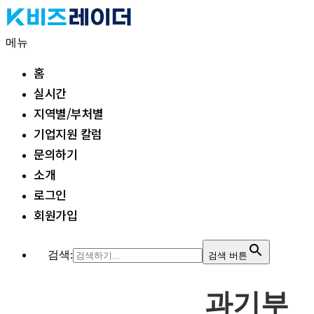
내
용
메뉴
으
홈
로
실시간
바
로
지역별/부처별
가
기업지원 칼럼
기
문의하기
소개
로그인
회원가입
검색:
검색 버튼
과기부