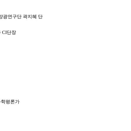
양광연구단 곽지혜 단
 CI단장
 과학평론가