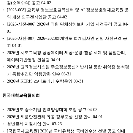
찰(소액수의) 공고
04-02
[2026-008] 교육부 정보보호교육센터 및 AI 정보보호영재교육원 운
영 개선 연구전자입찰 공고
04-02
[2026-사전-006] 2026년 직원 단체상해보험 가입 사전규격 공고
04-
01
[2026-사전-007] 2026~2028회계연도 회계감사인 선임 사전규격 공
고
04-01
2026년 시도교육청 공공데이터 제공·운영·활용 체계 및 품질관리,
데이터기반행정 컨설팅
04-01
2026년 교육정보시스템 주요정보통신기반시설 통합 취약점 분석평
가 통합추진단 역량강화 연수
03-31
2026년 KERIS 스마트러닝 위탁운영
03-31
한국대학교육협의회
2026년도 중소기업 인력양성대학 모집 공고
04-03
2026년 제품안전관리 유공 정부포상 신청 안내
04-01
청년월세 지원사업 안내
03-26
[국립국제교육원] 2026년 국비유학생·국비연수생 선발 공고 안내