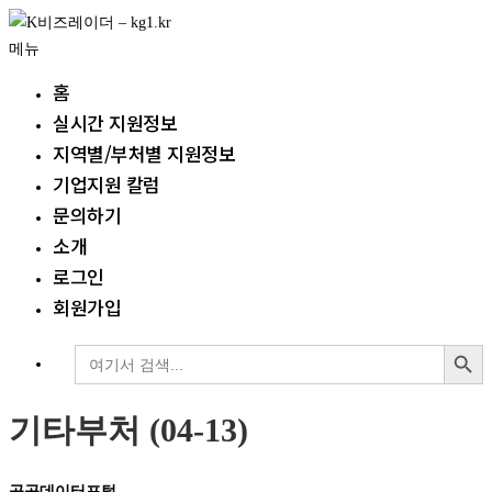
내
용
메뉴
으
홈
로
실시간 지원정보
바
지역별/부처별 지원정보
로
가
기업지원 칼럼
기
문의하기
소개
로그인
회원가입
검색 버튼
검
색:
기타부처 (04-13)
공공데이터포털