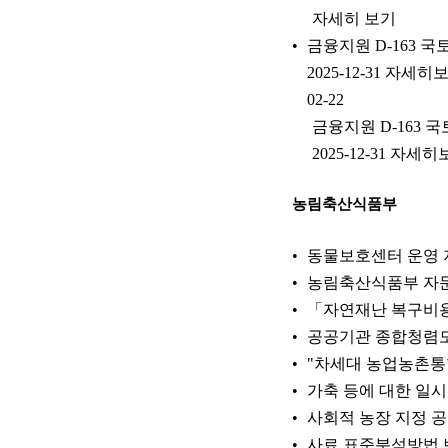
자세히 보기
금융지원 D-163 국
2025-12-31 자세
02-22
금융지원 D-163 
2025-12-31 자
농림축산식품부
동물보호센터 운영 지침
농림축산식품부 자문
「자연재난 복구비용
공공기관 종합청렴도
"차세대 농업농촌통
가축 등에 대한 일시
사회적 농장 지정 
사료 표준분석방법 