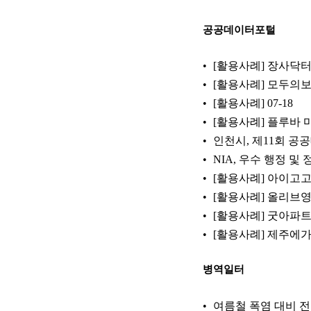
공공데이터포털
[활용사례] 장사닥
[활용사례] 모두의보관함
[활용사례]
07-18
[활용사례] 플루바 
인천시, 제11회 공
NIA, 우수 행정 
[활용사례] 아이고고
[활용사례] 올리브
[활용사례] 굿아파
[활용사례] 제주에
병역일터
여름철 폭염 대비 