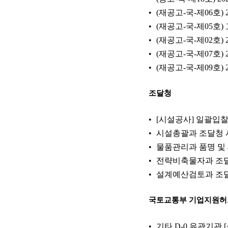
(재공고-국-제06호)
(재공고-국-제05호
(재공고-국-제02호
(재공고-국-제07호
(재공고-국-제09호
조달청
[시설공사] 일괄입찰 
시설총괄과 조달청 시설공사
물품관리과 품명 및 
전략비축물자과 조달청 
설계예산검토과 조달청
국토교통부 기업지원허
기타 D-0 유관기관 [