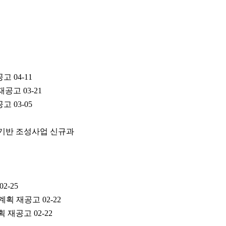
공고
04-11
 재공고
03-21
공고
03-05
 기반 조성사업 신규과
02-25
정계획 재공고
02-22
획 재공고
02-22