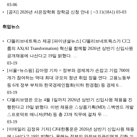
03-06
[공지] 2026년 서은장학회 장학금 신청 안내｜~3.11(18시)
03-03
취업뉴스
CJ올리브네트웍스 제공 [파이낸셜뉴스] CJ올리브네트웍스가 CJ그
룹의 AX(AI Transformation) 혁신을 함께할 2026년 상반기 신입사원
공개채용에 나선다고 19일 밝혔다. …
03-19
[서울=뉴스핌] 김아영 기자 = 정부와 경제계가 손잡고 기업 700여
개가 참여하는 역대 최대 규모의 청년 취업 장을 연다. 고용노동부
등 6개 정부 부처와 한국경제인협회(이하 한경협) 등 경제 6…
03-19
CJ올리브영은 오는 4월 1일까지 2026년 상반기 신입사원 채용을 진
행한다고 19일 밝혔다. 이번 채용은 △상품기획(MD) △백엔드 개발
△프로덕트 매니저(PM) 등 총 23개 직무에 걸쳐 두 …
03-19
[이데일리 김정유 기자] CJ대한통운은 2026년 상반기 신입사원 채용
에 나선다고 19일 밝혔다. 올해는 정부의 안전보건관리체계 강화 기