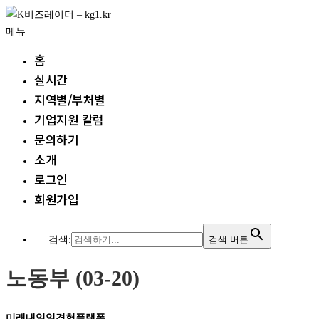
내
용
메뉴
으
홈
로
실시간
바
지역별/부처별
로
가
기업지원 칼럼
기
문의하기
소개
로그인
회원가입
검색:
검색 버튼
노동부 (03-20)
미래내일일경험플랫폼