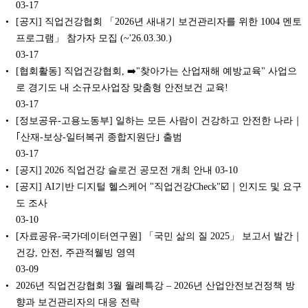
03-17
[공지] 직업건강협회 「2026년 새내기 보건관리자를 위한 1004 멘토
프로그램」 참가자 모집 (~'26.03.30.)
03-17
[협회활동] 직업건강협회, ‍➡️"찾아가는 산업재해 예방교육" 사업으
로 경기도 내 소규모사업장 맞춤형 안전보건 교육!
03-17
[정보공유-고용노동부] 일하는 모든 사람이 건강하고 안전한 나라｜
｢산재-보상-일터복귀 종합지원단｣ 출범
03-17
[공지] 2026 직업건강 슬로건 공모전️ 개최 안내
03-10
[공지] AI기반 디지털 헬스케어 "직업건강Check"☑️｜인지도 및 요구
도 조사
03-10
[자료공유-국가데이터연구원] 「국민 삶의 질 2025」 보고서 발간｜
건강, 안전, 주관적웰빙 영역
03-09
2026년 직업건강협회 3월 월례특강 – 2026년 산업안전보건정책 방
향과 보건관리자의 대응 전략