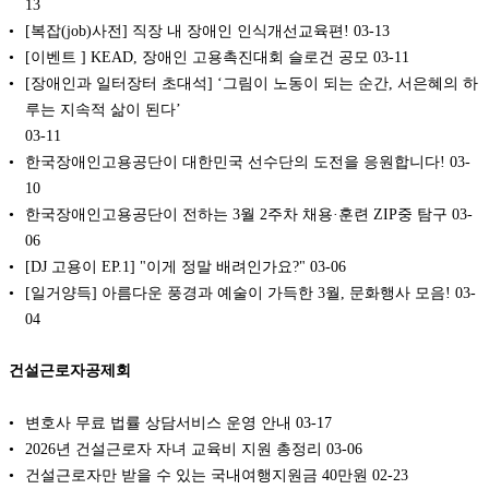
13
[복잡(job)사전] 직장 내 장애인 인식개선교육편!
03-13
[이벤트 ] KEAD, 장애인 고용촉진대회 슬로건 공모
03-11
[장애인과 일터장터 초대석] ‘그림이 노동이 되는 순간, 서은혜의 하
루는 지속적 삶이 된다’
03-11
한국장애인고용공단이 대한민국 선수단의 도전을 응원합니다!
03-
10
한국장애인고용공단이 전하는 3월 2주차 채용·훈련 ZIP중 탐구
03-
06
[DJ 고용이 EP.1] "이게 정말 배려인가요?"
03-06
[일거양득] 아름다운 풍경과 예술이 가득한 3월, 문화행사 모음!
03-
04
건설근로자공제회
변호사 무료 법률 상담서비스 운영 안내
03-17
2026년 건설근로자 자녀 교육비 지원 총정리
03-06
건설근로자만 받을 수 있는 국내여행지원금 40만원
02-23