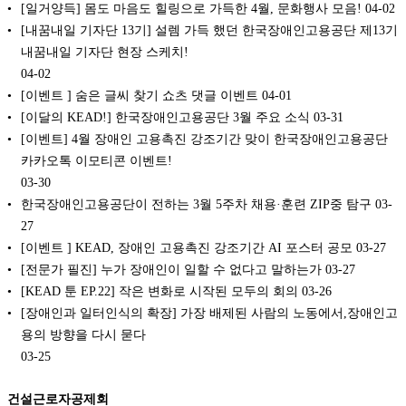
[일거양득] 몸도 마음도 힐링으로 가득한 4월, 문화행사 모음!
04-02
[내꿈내일 기자단 13기] 설렘 가득 했던 한국장애인고용공단 제13기
내꿈내일 기자단 현장 스케치!
04-02
[이벤트 ] 숨은 글씨 찾기 쇼츠 댓글 이벤트
04-01
[이달의 KEAD!] 한국장애인고용공단 3월 주요 소식
03-31
[이벤트] 4월 장애인 고용촉진 강조기간 맞이 한국장애인고용공단
카카오톡 이모티콘 이벤트!
03-30
한국장애인고용공단이 전하는 3월 5주차 채용·훈련 ZIP중 탐구
03-
27
[이벤트 ] KEAD, 장애인 고용촉진 강조기간 AI 포스터 공모
03-27
[전문가 필진] 누가 장애인이 일할 수 없다고 말하는가
03-27
[KEAD 툰 EP.22] 작은 변화로 시작된 모두의 회의
03-26
[장애인과 일터인식의 확장] 가장 배제된 사람의 노동에서,장애인고
용의 방향을 다시 묻다
03-25
건설근로자공제회