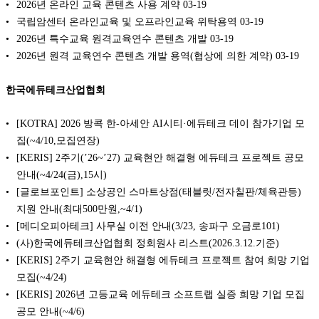
2026년 온라인 교육 콘텐츠 사용 계약
03-19
국립암센터 온라인교육 및 오프라인교육 위탁용역
03-19
2026년 특수교육 원격교육연수 콘텐츠 개발
03-19
2026년 원격 교육연수 콘텐츠 개발 용역(협상에 의한 계약)
03-19
한국에듀테크산업협회
[KOTRA] 2026 방콕 한-아세안 AI시티·에듀테크 데이 참가기업 모
집(~4/10,모집연장)
[KERIS] 2주기(’26~’27) 교육현안 해결형 에듀테크 프로젝트 공모
안내(~4/24(금),15시)
[글로브포인트] 소상공인 스마트상점(태블릿/전자칠판/체육관등)
지원 안내(최대500만원,~4/1)
[메디오피아테크] 사무실 이전 안내(3/23, 송파구 오금로101)
(사)한국에듀테크산업협회 정회원사 리스트(2026.3.12.기준)
[KERIS] 2주기 교육현안 해결형 에듀테크 프로젝트 참여 희망 기업
모집(~4/24)
[KERIS] 2026년 고등교육 에듀테크 소프트랩 실증 희망 기업 모집
공모 안내(~4/6)