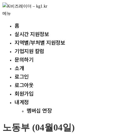
내
용
메뉴
으
홈
로
실시간 지원정보
바
지역별/부처별 지원정보
로
가
기업지원 칼럼
기
문의하기
소개
로그인
로그아웃
회원가입
내계정
멤버십 연장
노동부 (04월04일)