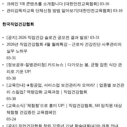
크레인 VR 콘텐츠를 소개합니다 [대한안전교육협회]
03-16
관리감독자교육 단체신청 방법 알아보기[대한안전교육협회]
03-10
한국직업건강협회
[공지] 2026 직업건강 슬로건 공모전 결과 발표!
03-31
2026년 직업건강협회 4월 월례특강 – 근로자 건강진단 사후관리의
실무 노하우
03-31
[정보공유-질병관리청] 카드뉴스｜다가오는 봄, 균형 잡힌 식단 관
리로 기운 UP!
03-30
[교육안내] ✈️항공업, 서비스업 보건관리자 모여라!｜업종별 보건관
리 스킬업⤴️ 역량강화 교육과정｜직업건강협회
03-30
[교육소식] '체험형'으로 흥미 UP!｜직업건강협회, SH 임직원 대상
체험형 건강증진 교육캠페인
03-24
[공지] 직업건강협회 창립 32주년 기념 학술대회(4/10) 개최 안내