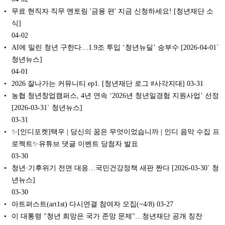
무료 현직자 직무 멘토링 '금융 편' 지금 신청하세요! [청년재단 소
식]
04-02
AI에 밀린 청년 구한다…1.9조 투입 ‘청년뉴딜’ 승부수 [2026-04-01`
청년뉴스]
04-01
2026 잘나가는 커뮤니티 ep1. [청년재단 로그 #사각지대]
03-31
농협 청년창업캠퍼스, 4년 연속 ‘2026년 청년일경험 지원사업’ 선정
[2026-03-31` 청년뉴스]
03-31
✨[인디포켓]택우 | 당신의 꿈은 무엇이었습니까 | 인디 음악 수집 프
로젝트✨유튜브 댓글 이벤트 당첨자 발표
03-30
청년·기후위기 전면 대응…국민건강정책 새판 짠다 [2026-03-30` 청
년뉴스]
03-30
아트퍼스트(art1st) 다시연결 참여자 모집(~4/8)
03-27
이 대통령 "청년 희망은 국가 존망 문제"…청년재단 공개 칭찬