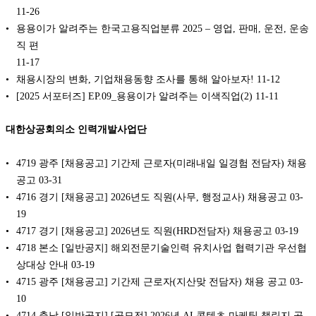
11-26
용용이가 알려주는 한국고용직업분류 2025 – 영업, 판매, 운전, 운송
직 편
11-17
채용시장의 변화, 기업채용동향 조사를 통해 알아보자!
11-12
[2025 서포터즈] EP.09_용용이가 알려주는 이색직업(2)
11-11
대한상공회의소 인력개발사업단
4719 광주 [채용공고] 기간제 근로자(미래내일 일경험 전담자) 채용
공고
03-31
4716 경기 [채용공고] 2026년도 직원(사무, 행정교사) 채용공고
03-
19
4717 경기 [채용공고] 2026년도 직원(HRD전담자) 채용공고
03-19
4718 본소 [일반공지] 해외전문기술인력 유치사업 협력기관 우선협
상대상 안내
03-19
4715 광주 [채용공고] 기간제 근로자(지산맞 전담자) 채용 공고
03-
10
4714 충남 [일반공지] [공모전] 2026년 AI 콘텐츠 마케팅 챌린지 공