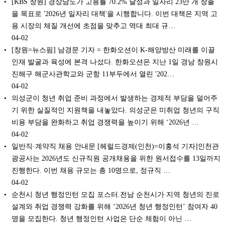
[KBS 창원] 경상남도가 고용률 70.2% 달성과 일자리 23만 개 창출
을 목표로 '2026년 일자리 대책'을 시행합니다. 이번 대책은 지역 고
용 시장의 체질 개선에 초점을 맞추고 역대 최대 규…
04-02
[창원=뉴스핌] 남경문 기자 = 한화오션이 K-해양방산 미래를 이끌
인재 발굴과 육성에 본격 나섰다. 한화오션은 지난 1일 경남 창원시
진해구 해군사관학교와 군항 11부두에서 열린 '202…
04-02
의성군이 청년 취업 준비 과정에서 발생하는 경제적 부담을 덜어주
기 위한 실질적인 지원책을 내놓았다. 의성군은 미취업 청년의 구직
비용 부담을 완화하고 취업 경쟁력을 높이기 위해 ‘2026년 …
04-02
일반직·계약직 채용 안내문 [헤럴드경제(인천)=이홍석 기자]인천관
광공사는 2026년도 신규직원 공개채용을 위한 원서접수를 13일까지
진행한다. 이번 채용 규모는 총 10명으로, 정규직 …
04-02
순천시 청년 행정인턴 모집 포스터.전남 순천시가 지역 청년의 진로
설계와 취업 경쟁력 강화를 위해 ‘2026년 청년 행정인턴’ 참여자 40
명을 모집한다. 청년 행정인턴 사업은 단순 체험이 아닌 …