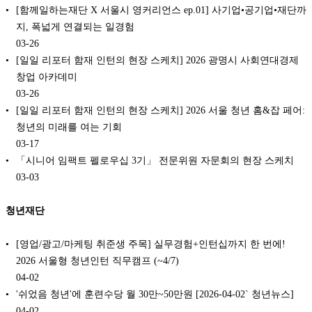
[함께일하는재단 X 서울시 영커리언스 ep.01] 사기업•공기업•재단까
지, 폭넓게 연결되는 일경험
03-26
[️일일 리포터 함재 인턴의 현장 스케치️] 2026 광명시 사회연대경제
창업 아카데미
03-26
[️일일 리포터 함재 인턴의 현장 스케치️] 2026 서울 청년 홈&잡 페어:
청년의 미래를 여는 기회
03-17
「시니어 임팩트 펠로우십 3기」 전문위원 자문회의 현장 스케치
03-03
청년재단
[영업/광고/마케팅 취준생 주목] 실무경험+인턴십까지 한 번에!
2026 서울형 청년인턴 직무캠프 (~4/7)
04-02
'쉬었음 청년'에 훈련수당 월 30만~50만원 [2026-04-02` 청년뉴스]
04-02