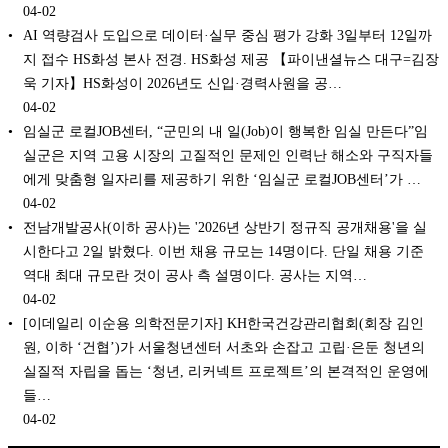
04-02
AI 역량검사 도입으로 데이터·실무 중심 평가 강화 3일부터 12일까
지 접수 HS화성 본사 전경. HS화성 제공 【파이낸셜뉴스 대구=김장
욱 기자】HS화성이 2026년도 신입·경력사원을 공…
04-02
임실군 로컬JOB센터, “군민의 내 일(Job)이 행복한 임실 만든다”임
실군은 지역 고용 시장의 고질적인 문제인 인력난 해소와 구직자들
에게 맞춤형 일자리를 제공하기 위한 ‘임실군 로컬JOB센터’가 …
04-02
전남개발공사(이하 공사)는 '2026년 상반기 정규직 공개채용'을 실
시한다고 2일 밝혔다. 이번 채용 규모는 14명이다. 단일 채용 기준
역대 최대 규모란 것이 공사 측 설명이다. 공사는 지역…
04-02
[이데일리 이순용 의학전문기자] KH한국건강관리협회(회장 김인
원, 이하 ‘건협’)가 서울청년센터 서초와 손잡고 고립·은둔 청년의
실질적 자립을 돕는 ‘청년, 리커넥트 프로젝트’의 본격적인 운영에
들…
04-02