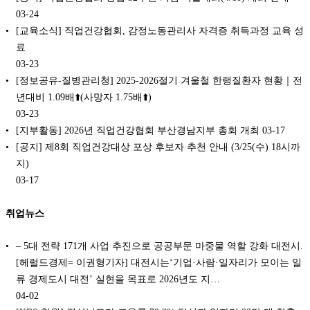
03-24
[교육소식] 직업건강협회, 감정노동관리사 자격증 취득과정 교육 성
료
03-23
[정보공유-질병관리청] 2025-2026절기 겨울철 한랭질환자 현황｜전
년대비 1.09배⬆️(사망자 1.75배⬆️)
03-23
[지부활동] 2026년 직업건강협회 부산경남지부 총회 개최
03-17
[공지] 제8회 직업건강대상 포상 후보자 추천 안내 (3/25(수) 18시까
지)
03-17
취업뉴스
– 5대 전략 171개 사업 추진으로 공공부문 마중물 역할 강화 대전시.
[헤럴드경제= 이권형기자] 대전시는‘기업·사람·일자리가 모이는 일
류 경제도시 대전’ 실현을 목표로 2026년도 지…
04-02