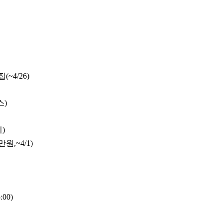
~4/26)
스)
)
,~4/1)
00)