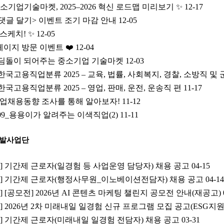
소기업기술마켓, 2025–2026 혁신 로드맵 미리보기
12-17
 댓글 달기> 이벤트 조기 마감 안내
12-05
 스케치!
12-05
페이지 방문 이벤트
12-04
딤돌이 되어주는 중소기업 기술마켓
12-03
고용직업분류 2025 – 교육, 법률, 사회복지, 경찰, 소방직 및 
고용직업분류 2025 – 영업, 판매, 운전, 운송직 편
11-17
기업채용동향 조사를 통해 알아보자!
11-12
P.09_용용이가 알려주는 이색직업(2)
11-11
개발사업단
공고] 기간제 근로자(일경험 등 사업운영 담당자) 채용 공고
04-15
공고] 기간제 근로자(행정사무원_이노베이션전담자) 채용 공고
04-14
지] [공모전] 2026년 AI 콘텐츠 마케팅 챌린지 공모전 안내(재공고)
지] 2026년 2차 미래내일 일경험 신규 프로그램 모집 공고(ESG지
공고] 기간제 근로자(미래내일 일경험 전담자) 채용 공고
03-31