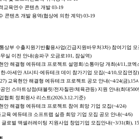
원격교육연수 콘텐츠 개발
03-19
연수 콘텐츠 개발 용역(협상에 의한 계약)
03-19
6 산업통상부 수출지원기반활용사업(긴급지원바우처3차) 참여기업 모집(
무실 이전 안내(송파구 오금로101, 잠실역)
교육현안 해결형 에듀테크 프로젝트 설명회/소통마당 개최(4/11,코엑
 방콕 한-아세안 AI시티·에듀테크 데이 참가기업 모집(~4/10,모집연장)
26~’27) 교육현안 해결형 에듀테크 프로젝트 공모 안내(~4/24(금),15시
공인 스마트상점(태블릿/전자칠판/체육관등) 지원 안내(최대500만원
회 정회원사 리스트(2026.3.12.기준)
교육현안 해결형 에듀테크 프로젝트 참여 희망 기업 모집(~4/24)
년 고등교육 에듀테크 소프트랩 실증 희망 기업 모집 공모 안내(~4/6)
년 글로벌 액셀러레이팅 지원사업 창업기업 모집안내(~3/31(화), 15:
회