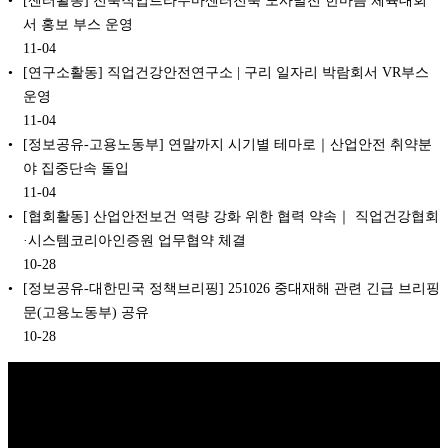
서 홍보 부스 운영
11-04
[연구소활동] 직업건강안전연구소 | 구리 일자리 박람회서 VR부스
운영
11-04
[정보공유-고용노동부] 연말까지 시기별 테마로｜산업안전 취약분
야 집중단속 돌입️
11-04
[협회활동] 산업안전보건 역량 강화 위한 협력 약속｜ 직업건강협회
·시스템코리아인증원 업무협약 체결
10-28
[정보공유-대한민국 정책브리핑] 251026 중대재해 관련 긴급 브리핑
문(고용노동부) 공유
10-28
Copyright © 2026 K비즈레이더 - kg1.kr
(주)스마트동스쿨 | 도로명주
소: 03909 서울시 마포구 매봉산로 37 DMC산학협력연구센터 1005호 |
대표: 나준규 | 사업자등록번호 209-81-50372 | 통신판매업 신고번호 제