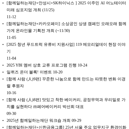
[함께일하는재단×안성시×SK하이닉스 ] 2025 이주민 AI 어노테이터
미래 심포지엄 개최 (11/25)
11-12
[함께일하는재단×카카오페이] 소상공인 상생 캠페인 오래오래 함께
가게 온라인몰 기획전 개최 (~11/30)
11-05
[2025 청년 푸드트럭 유류비 지원사업] 119 메모리얼데이 현장 이야
기
11-04
2025 YBI 멤버 상호 교류 프로그램 진행
10-24
일퀴즈 온더 블록! 이벤트
10-20
[함께 사람 (人)9편] 꾸준한 나눔으로 함께 만드는 따뜻한 변화 이경
렬 후원자
10-16
[함께 사람 (人)8편] 맛있고 착한 베이커리, 공정무역과 우리밀로 가
치를 실현하다 ㈜페어베이커리 박선희 대표
09-30
2025년 함께일하는재단 워크숍 개최
09-29
[함께일하는재단×신한금융그룹] 25년 서울 주요 업무지구 환경미화