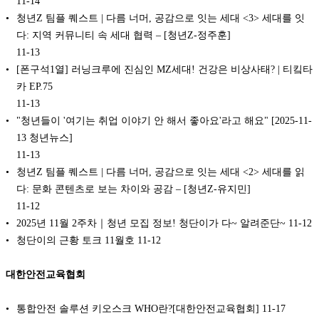
11-14
청년Z 팀플 퀘스트 | 다름 너머, 공감으로 잇는 세대 <3> 세대를 잇
다: 지역 커뮤니티 속 세대 협력 – [청년Z-정주훈]
11-13
[폰구석1열] 러닝크루에 진심인 MZ세대! 건강은 비상사태? | 티킼타
카 EP.75
11-13
"청년들이 '여기는 취업 이야기 안 해서 좋아요'라고 해요" [2025-11-
13 청년뉴스]
11-13
청년Z 팀플 퀘스트 | 다름 너머, 공감으로 잇는 세대 <2> 세대를 읽
다: 문화 콘텐츠로 보는 차이와 공감 – [청년Z-유지민]
11-12
2025년 11월 2주차｜청년 모집 정보! 청단이가 다~ 알려준단~
11-12
청단이의 근황 토크 11월호
11-12
대한안전교육협회
통합안전 솔루션 키오스크 WHO란?[대한안전교육협회]
11-17