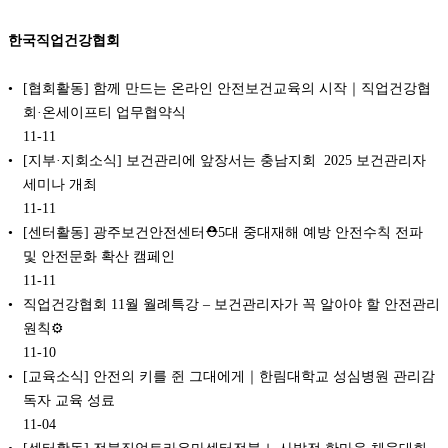
한국직업건강협회
[협회활동] 함께 만드는 온라인 안전보건교육의 시작｜직업건강협
회·온세이프티 업무협약식
11-11
[지부·지회소식] 보건관리에 앞장서는 충남지회 ‍ 2025 보건관리자
세미나 개최
11-11
[센터활동] 광주보건안전센터⛑️5대 중대재해 예방 안전수칙 전파
및 안전문화 확산 캠페인
11-11
직업건강협회 11월 월례특강 – 보건관리자가 꼭 알아야 할 안전관리
원칙⚙️
11-10
[교육소식] 안전의 키를 쥔 그대에게️｜한림대학교 성심병원 관리감
독자 교육 성료
11-04
[센터활동] 전북직업트라우마센터전북 노사발전 한마음 체육대회