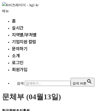
내
용
메뉴
으
홈
로
실시간
바
지역별/부처별
로
가
기업지원 칼럼
기
문의하기
소개
로그인
회원가입
검색:
검색 버튼
문체부 (04월13일)
한국콘텐츠진흥원