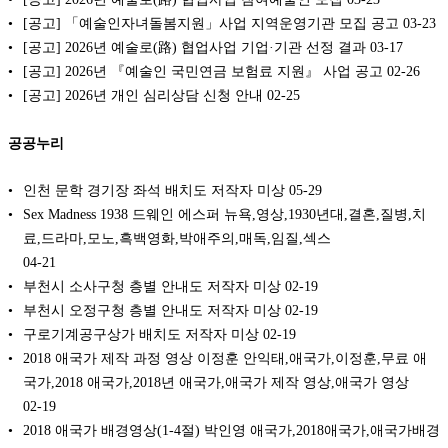
[공고] 「예술인자녀돌봄지원」사업 지역운영기관 모집 공고
03-23
[공고] 2026년 예술로(路) 협업사업 기업·기관 선정 결과
03-17
[공고] 2026년 『예술인 국민연금 보험료 지원』 사업 공고
02-26
[공고] 2026년 개인 심리상담 신청 안내
02-25
공공누리
인천 문학 경기장 좌석 배치도 저작자 미상
05-29
Sex Madness 1938 드웨인 에스퍼 뉴욕,영상,1930년대,결혼,질병,치
료,드라마,모노,흑백영화,박애주의,매독,임질,섹스
04-21
부천시 소사구청 층별 안내도 저작자 미상
02-19
부천시 오정구청 층별 안내도 저작자 미상
02-19
구로기계공구상가 배치도 저작자 미상
02-19
2018 애국가 제작 과정 영상 이정훈 안익태,애국가,이정훈,무료 애
국가,2018 애국가,2018년 애국가,애국가 제작 영상,애국가 영상
02-19
2018 애국가 배경영상(1-4절) 박인영 애국가,2018애국가,애국가배경