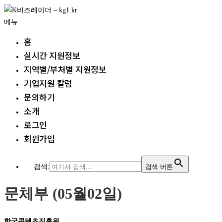
내
용
메뉴
으
홈
로
실시간 지원정보
바
지역별/부처별 지원정보
로
가
기업지원 칼럼
기
문의하기
소개
로그인
회원가입
검색:
검색 버튼
문체부 (05월02일)
한국콘텐츠진흥원