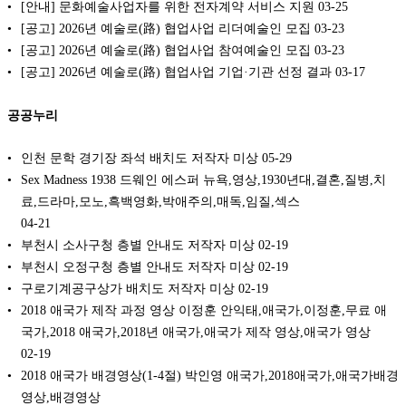
[안내] 문화예술사업자를 위한 전자계약 서비스 지원
03-25
[공고] 2026년 예술로(路) 협업사업 리더예술인 모집
03-23
[공고] 2026년 예술로(路) 협업사업 참여예술인 모집
03-23
[공고] 2026년 예술로(路) 협업사업 기업·기관 선정 결과
03-17
공공누리
인천 문학 경기장 좌석 배치도 저작자 미상
05-29
Sex Madness 1938 드웨인 에스퍼 뉴욕,영상,1930년대,결혼,질병,치
료,드라마,모노,흑백영화,박애주의,매독,임질,섹스
04-21
부천시 소사구청 층별 안내도 저작자 미상
02-19
부천시 오정구청 층별 안내도 저작자 미상
02-19
구로기계공구상가 배치도 저작자 미상
02-19
2018 애국가 제작 과정 영상 이정훈 안익태,애국가,이정훈,무료 애
국가,2018 애국가,2018년 애국가,애국가 제작 영상,애국가 영상
02-19
2018 애국가 배경영상(1-4절) 박인영 애국가,2018애국가,애국가배경
영상,배경영상