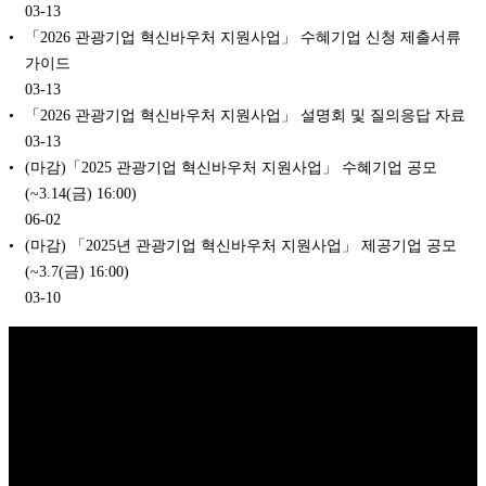
03-13
「2026 관광기업 혁신바우처 지원사업」 수혜기업 신청 제출서류
가이드
03-13
「2026 관광기업 혁신바우처 지원사업」 설명회 및 질의응답 자료
03-13
(마감)「2025 관광기업 혁신바우처 지원사업」 수혜기업 공모
(~3.14(금) 16:00)
06-02
(마감) 「2025년 관광기업 혁신바우처 지원사업」 제공기업 공모
(~3.7(금) 16:00)
03-10
Copyright © 2026 K비즈레이더 - kg1.kr
(주)스마트동스쿨 | 도로명주
소: 03909 서울시 마포구 매봉산로 37 DMC산학협력연구센터 1005호 |
대표: 나준규 | 사업자등록번호 209-81-50372 | 통신판매업 신고번호 제
2012-서울마포-0453 호 | 개인정보관리책임자: 나준규 | 대표전화 02-
929-5095 | 팩스번호 0303-0101-4242 | 이메일 admin@smartdongs.com