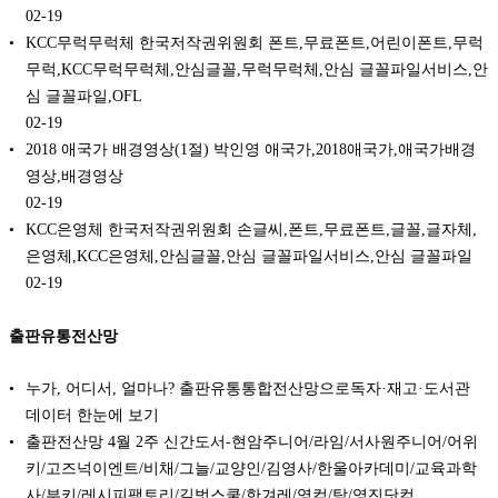
02-19
KCC무럭무럭체 한국저작권위원회 폰트,무료폰트,어린이폰트,무럭
무럭,KCC무럭무럭체,안심글꼴,무럭무럭체,안심 글꼴파일서비스,안
심 글꼴파일,OFL
02-19
2018 애국가 배경영상(1절) 박인영 애국가,2018애국가,애국가배경
영상,배경영상
02-19
KCC은영체 한국저작권위원회 손글씨,폰트,무료폰트,글꼴,글자체,
은영체,KCC은영체,안심글꼴,안심 글꼴파일서비스,안심 글꼴파일
02-19
출판유통전산망
누가, 어디서, 얼마나? 출판유통통합전산망으로독자·재고·도서관
데이터 한눈에 보기
출판전산망 4월 2주 신간도서-현암주니어/라임/서사원주니어/어위
키/고즈넉이엔트/비채/그늘/교양인/김영사/한울아카데미/교육과학
사/부키/레시피팩토리/길벗스쿨/한겨레/영컴/탐/영진닷컴