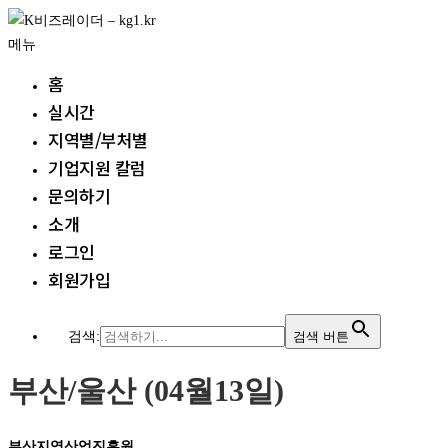
내
용
메뉴
으
홈
로
실시간
바
지역별/부처별
로
가
기업지원 칼럼
기
문의하기
소개
로그인
회원가입
검색:
검색 버튼
부산/울산 (04월13일)
부산지역산업진흥원