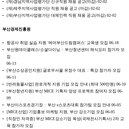
(재)경남지역사업평가단 신규직원 채용 공고(마감)
02-02
(재)제주지역사업평가단 직원 채용 공고 (마감)
02-02
(재)부산지역사업평가단 대체인력 직원 채용 공고(마감)
02-02
부산경제진흥원
항공사 취업 실습 지원 '에어부산드림캠퍼스' 교육생 모집
06-18
부산원데이클래스/소셜다이닝 :: 부산청년센터 채식요리 참가자 모
집
06-13
[부산소상공인지원] 글로우서울 유정수 대표 :: 특강 참가자 모집
06-11
[반려동물사업] 판로개척 지원 기업 모집 안내 (최대 500만원)
06-10
[부산청년지원] 부산 MICE 기획자 양성 프로젝트 참여자 모집
06-
09
부산이스포츠경기장 :: 부산 e스포츠대회 참가팀 모집 안내
06-05
[MICE산업] 기업홍보 마케팅 지원, 부산 강소기업 모집
06-05
[직장인 자격증] 부산 MICE강소기업 육성(국제전시기획사) 2차 교
육 참가자 모집