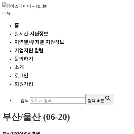
내
용
메뉴
으
홈
로
실시간 지원정보
바
지역별/부처별 지원정보
로
가
기업지원 칼럼
기
문의하기
소개
로그인
회원가입
검색:
검색 버튼
부산/울산 (06-20)
부산지역산업진흥원