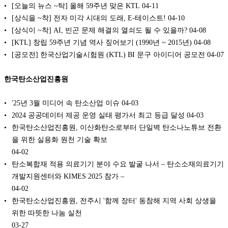
[오늘의 뉴스 ~탁] 올해 59주년 맞은 KTL
04-11
[상식을 ~착] 전자 미각 시대의 도래, E-테이스트!
04-10
[상식이 ~착] AI, 빈곤 문제 해결의 열쇠도 될 수 있을까?
04-08
[KTL] 창립 59주년 기념 역사 짚어보기 (1990년 ~ 2015년)
04-08
[공모전] 한국산업기술시험원 (KTL) BI 문구 아이디어 공모전
04-07
한국탄소산업진흥원
'25년 3월 미디어 속 탄소산업 이슈
04-03
2024 공공데이터 제공 운영 실태 평가서 최고 등급 달성
04-03
한국탄소산업진흥원, 이산화탄소로부터 단일벽 탄소나노튜브 전환
을 위한 실용화 원천 기술 확보
04-02
탄소복합재 적용 의료기기 분야 수요 발굴 나서 – 탄소소재의료기기
개발지원센터와 KIMES 2025 참가 –
04-02
한국탄소산업진흥원, 전주시 '함께 장터' 동참해 지역 사회 상생을
위한 따뜻한 나눔 실천
03-27