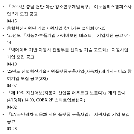
『 2025년 충남 천안·아산 강소연구개발특구』 이노폴리스캠퍼스사
업 5기 모집 공고
04-15
융합혁신지원단 기업지원사업 찾아가는 설명회
04-15
‘25년도 「자동차부품기업 사이버보안 테스트」 기업지원 공고
04-
14
『빅데이터 기반 자동차 전장부품 신뢰성 기술 고도화』 지원사업
기업 모집 공고
04-10
'25년도 산업혁신기술지원플랫폼구축사업(자동차) 패키지서비스 참
여기업 모집 공고(2차)
04-07
「제 19회 자산어보(자동차 산업을 어우르고 보듬다)」개최 안내
(4/15(화) 14:00, COEX 2F 스타트업브랜치)
04-02
『EV국민경차 상용화 지원 플랫폼 구축사업』 지원사업 기업 모집
공고
03-28