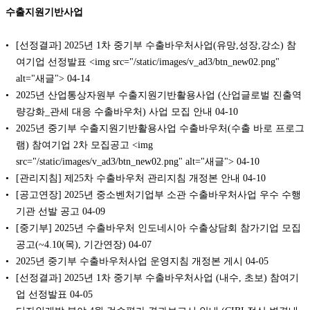
수출지원기반사업
[선정결과] 2025년 1차 중기부 수출바우처사업(유망,성장,강소) 참
여기업 선정발표 <img src="/static/images/v_ad3/btn_new02.png"
alt="새글">
04-14
2025년 산업통상자원부 수출지원기반활용사업 (산업글로벌 진출역
량강화_관세 대응 수출바우처) 사업 모집 안내
04-10
2025년 중기부 수출지원기반활용사업 수출바우처(수출 바로 프로그
램) 참여기업 2차 모집공고 <img
src="/static/images/v_ad3/btn_new02.png" alt="새글">
04-10
[관리지침] 제25차 수출바우처 관리지침 개정본 안내
04-10
[공고연장] 2025년 중소벤처기업부 소관 수출바우처사업 우수 수행
기관 선발 공고
04-09
[중기부] 2025년 수출바우처 인도네시아 수출상담회 참가기업 모집
공고(~4.10(목), 기간연장)
04-07
2025년 중기부 수출바우처사업 운영지침 개정본 게시
04-05
[선정결과] 2025년 1차 중기부 수출바우처사업 (내수, 초보) 참여기
업 선정발표
04-05