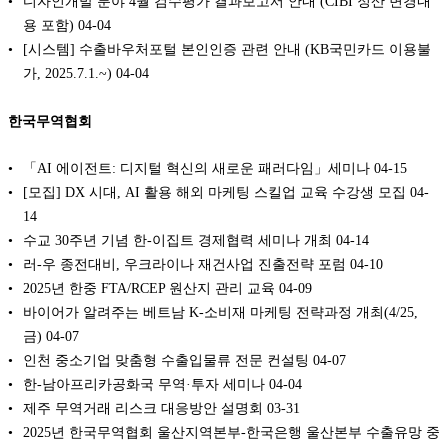
디자인개발 분야 4월 검수평가 결과보고서 안내 (CIBI 정산 변경내
용 포함)
04-04
[시스템] 수출바우처포털 본인인증 관련 안내 (KB국민카드 이용불
가, 2025.7.1.~)
04-04
한국무역협회
「AI 에이전트: 디지털 혁신의 새로운 패러다임」세미나
04-15
[모집] DX 시대, AI 활용 해외 마케팅 스킬업 교육 수강생 모집
04-
14
수교 30주년 기념 한-이집트 경제협력 세미나 개최
04-14
러-우 종전대비, 우크라이나 재건사업 진출전략 포럼
04-10
2025년 한중 FTA/RCEP 원산지 관리 교육
04-09
바이어가 알려주는 베트남 K-소비재 마케팅 전략과정 개최(4/25,
금)
04-07
인천 중소기업 맞춤형 수출입물류 전문 컨설팅
04-07
한-남아프리카공화국 무역·투자 세미나
04-04
제주 무역거래 리스크 대응방안 설명회
03-31
2025년 한국무역협회 울산지역본부-한국은행 울산본부 수출유망 중