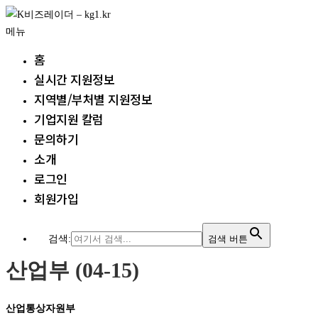
내
용
메뉴
으
홈
로
실시간 지원정보
바
지역별/부처별 지원정보
로
가
기업지원 칼럼
기
문의하기
소개
로그인
회원가입
검색:
검색 버튼
산업부 (04-15)
산업통상자원부