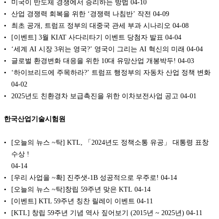
미국이 반도체 경쟁에서 승리하는 방법
04-10
산업 경쟁력 회복을 위한 ‘경쟁력 나침반’ 작전
04-09
최초 공개, 트럼프 정부의 대중국 관세 부과 시나리오
04-08
[이벤트] 3월 KIAT 사다리타기 이벤트 당첨자 발표
04-04
‘세계 AI 시장 3위는 영국?’ 영국이 그리는 AI 혁신의 미래
04-04
글로벌 환경변화 대응을 위한 10대 유망산업 개봉박두!
04-03
‘하이브리드에 주목하라?’ 트럼프 행정부의 자동차 산업 정책 변화
04-02
2025년도 친환경차 보급촉진을 위한 이차보전사업 공고
04-01
한국산업기술시험원
[오늘의 뉴스 ~탁] KTL, 「2024년도 정책소통 유공」 대통령 표창
수상 !
04-14
[우리 사업을 ~확] 진주샛-1B 성공적으로 우주로!
04-14
[오늘의 뉴스 ~탁]창립 59주년 맞은 KTL
04-14
[이벤트] KTL 59주년 칭찬 릴레이 이벤트
04-11
[KTL] 창립 59주년 기념 역사 짚어보기 (2015년 ~ 2025년)
04-11