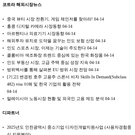
코트라 해외시장뉴스
중국 뷰티 시장 전환기, 게임 체인저를 찾아라!
04-14
홍콩 디지털 카메라 시장동향
04-14
아르헨티나 의료기기 시장동향
04-14
해외투자 유치로 도약을 꿈꾸는 인도 보험 산업
04-14
인도 스포츠 시장, 이제는 기술이 주도한다
04-14
콜롬비아 색조화장 트렌드 중심에 있는 한국 화장품
04-14
인도 부동산 시장, 고급 주택 중심 성장 지속
04-14
방위백서를 통해 살펴본 EU 방위 시장 전망
04-14
[기고] 변경된 호주 고용주 스폰서 비자 Skills In Demand(Subclass
482) visa 이해 및 한국 기업의 활용 전략
04-14
말레이시아 노동시장 현황 및 외국인 고용 제도 분석
04-14
디파트너
2025년도 인천광역시 중소기업 디자인개발지원사업 (사용자경험중
심 지원분야)