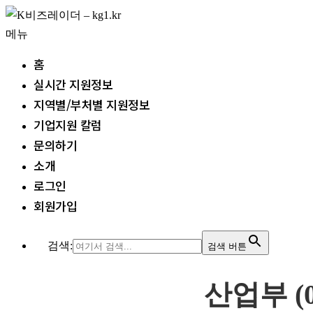
내
용
메뉴
으
홈
로
실시간 지원정보
바
지역별/부처별 지원정보
로
기업지원 칼럼
가
문의하기
기
소개
로그인
회원가입
검색:
검색 버튼
산업부 (0