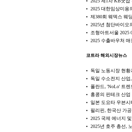
2025 제1차 KB
2025 대한임상미용
제380회 웨덱스 웨
2025년 첨단바이
조형아트서울 2025
2025 수출바우처 
코트라 해외시장뉴스
독일 노동시장 현황
독일 수소전지 산업, 빠
폴란드, 'NoLo'
홍콩의 핀테크 산업
일본 도요타 우븐시
필리핀, 한국산 가공 
2025 국제 에너지 및
2025년 호주 총선,