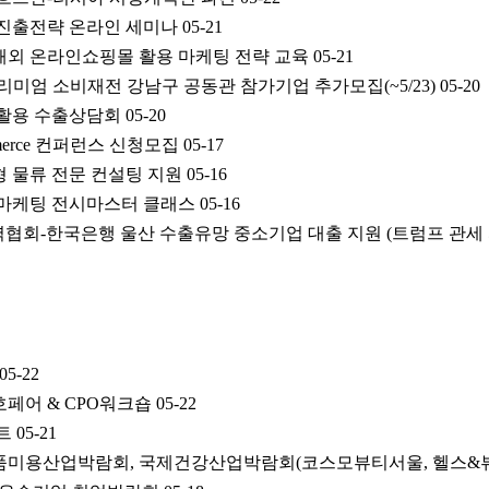
진출전략 온라인 세미나
05-21
시 해외 온라인쇼핑몰 활용 마케팅 전략 교육
05-21
-프리미엄 소비재전 강남구 공동관 참가기업 추가모집(~5/23)
05-20
 활용 수출상담회
05-20
mmerce 컨퍼런스 신청모집
05-17
 물류 전문 컨설팅 지원
05-16
마케팅 전시마스터 클래스
05-16
국무역협회-한국은행 울산 수출유망 중소기업 대출 지원 (트럼프 관세
05-22
페어 & CPO워크숍
05-22
트
05-21
장품미용산업박람회, 국제건강산업박람회(코스모뷰티서울, 헬스&