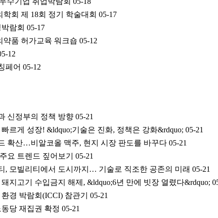
굿잡 우수기업 취업박람회
05-18
의학회 제 18회 정기 학술대회
05-17
딩박람회
05-17
오의약품 허가교육 워크숍
05-12
05-12
매칭페어
05-12
과 신정부의 정책 방향
05-21
르게 성장! &ldquo;기술은 진화, 정책은 강화&rdquo;
05-21
 트렌드 확산…비알코올 맥주, 현지 시장 판도를 바꾸다
05-21
 주요 트렌드 짚어보기
05-21
티, 모빌리티에서 도시까지… 기술로 직조한 공존의 미래
05-21
돼지고기 수입금지 해제, &ldquo;6년 만에 빗장 열렸다&rdquo;
0
 환경 박람회(ICCI) 참관기
05-21
 노동당 재집권 확정
05-21