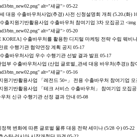
/v_ad3/btn_new02.png" alt="새글">
05-22
세 대응 수출바우처사업(추경) 사전 신청설명회 개최 (5.20.(화) 10
관 수출지원기반활용사업 수출바우처 참여기업 3차 모집공고 <img
/v_ad3/btn_new02.png" alt="새글">
05-20
LE KOREA] 수출바우처를 활용한 디지털 마케팅 전략 수립 웨비나 (5.2
약만료 수행기관 협약연장 계획 공지
05-17
관 수출바우처사업 우수 수행기관 선발 결과 발표
05-17
 산업부 수출바우처사업 (산업 글로벌_관세 대응 바우처(추경)) 참여
/v_ad3/btn_new02.png" alt="새글">
05-16
수출지원기반활용사업 「레전드 50+」 전용 수출바우처 참여기업 
수출지원기반활용사업 「테크 서비스 수출바우처」 참여기업 모집
출바우처 신규 수행기관 선정 결과 안내
05-08
정책 변화에 따른 글로벌 물류 대응 전략 세미나 (5/28 수)
05-22
카자흐스탄-러시아 시장개척단 파견
05-22