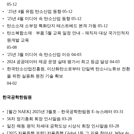
05-12
´25년 4월 유럽 탄소산업 동향
05-12
'25년 4월 미디어 속 탄소산업 동향
05-12
탄소소재 소부장 특화단지 테스트베드 본격 가동
05-12
탄소복합소재 · 부품 5월 교육 일정 안내 – 재직자 대상 국가인적자
원개발 교육
05-08
'25년 3월 미디어 속 탄소산업 이슈
04-03
2024 공공데이터 제공 운영 실태 평가서 최고 등급 달성
04-03
한국탄소산업진흥원, 이산화탄소로부터 단일벽 탄소나노튜브 전환
을 위한 실용화 원천 기술 확보
04-02
한국공학한림원
[월간 NAEK] 2025년 3월호 – 한국공학한림원 E-뉴스레터
03-31
56차 정기총회 회장 인사말씀
03-28
일진·해동·원익 차세대 공학도상 시상식 회장 인사말씀
03-28
[2025 자율주행 포럼] 자율주행 Global 1등 그 길을 찾아서: What do