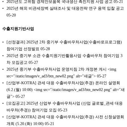
2025년도 고위험 경제안보품목 국내생산 촉진지원 사업 공고
05-21
2025년 해외 비관세장벽 실태조사 및 대응전략 연구 용역 입찰 공고
05-20
수출지원기반사업
[선정결과] 2025년 2차 중기부 수출바우처사업(수출바로프로그램)
참여기업 선정발표
05-28
2025년 중기부 소관 수출지원기반활용사업 수출바우처 참여기업 3
차 모집공고
05-27
2025년 중기부 수출바우처사업 운영지침 2차 개정본 게시 <img
src="/static/images/v_ad3/btn_new02.png" alt="새글">
05-27
[산업부-KOTRA] 관세 대응 수출바우처사업(추경) 온라인 설명회
(6.2.(월) 10:00) <img src="/static/images/v_ad3/btn_new02.png" alt="새
글">
05-27
[모집공고] 2025년 산업부 수출바우처사업 (산업 글로벌_관세 대응
바우처(추경)) 참여기업 모집
05-23
[산업부-KOTRA] 관세 대응 수출바우처사업(추경) 사전 신청설명회
개최 (5.20.(화) 10:00)
05-21