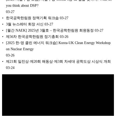
you think about DSP?
03-27
한국공학한림원 정책기획 워크숍
03-27
3월 뉴스레터 회장 서신
03-27
[월간 NAEK] 2025년 3월호 – 한국공학한림원 회원동정
03-27
제56차 한국공학한림원 정기총회
03-26
[2025 한-영 클린 에너지 워크숍] Korea-UK Clean Energy Workshop
on Nuclear Energy
03-26
제21회 일진상·제20회 해동상·제3회 차세대 공학도상 시상식 개최
03-24
Copyright © 2026 K비즈레이더 - kg1.kr
(주)스마트동스쿨 | 도로명주
소: 03909 서울시 마포구 매봉산로 37 DMC산학협력연구센터 1005호 |
대표: 나준규 | 사업자등록번호 209-81-50372 | 통신판매업 신고번호 제
2012-서울마포-0453 호 | 개인정보관리책임자: 나준규 | 대표전화 02-
929-5095 | 팩스번호 0303-0101-4242 | 이메일 admin@smartdongs.com