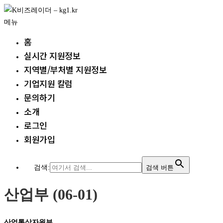
내
용
메뉴
으
홈
로
실시간 지원정보
바
지역별/부처별 지원정보
로
가
기업지원 칼럼
기
문의하기
소개
로그인
회원가입
검색:
검색 버튼
산업부 (06-01)
산업통상자원부