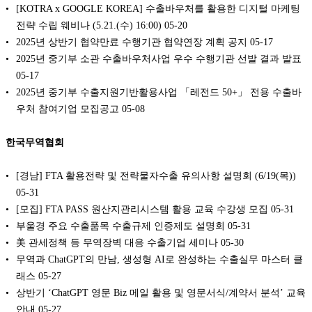
[KOTRA x GOOGLE KOREA] 수출바우처를 활용한 디지털 마케팅
전략 수립 웨비나 (5.21.(수) 16:00)
05-20
2025년 상반기 협약만료 수행기관 협약연장 계획 공지
05-17
2025년 중기부 소관 수출바우처사업 우수 수행기관 선발 결과 발표
05-17
2025년 중기부 수출지원기반활용사업 「레전드 50+」 전용 수출바
우처 참여기업 모집공고
05-08
한국무역협회
[경남] FTA 활용전략 및 전략물자수출 유의사항 설명회 (6/19(목))
05-31
[모집] FTA PASS 원산지관리시스템 활용 교육 수강생 모집
05-31
부울경 주요 수출품목 수출규제 인증제도 설명회
05-31
美 관세정책 등 무역장벽 대응 수출기업 세미나
05-30
무역과 ChatGPT의 만남, 생성형 AI로 완성하는 수출실무 마스터 클
래스
05-27
상반기 ‘ChatGPT 영문 Biz 메일 활용 및 영문서식/계약서 분석’ 교육
안내
05-27