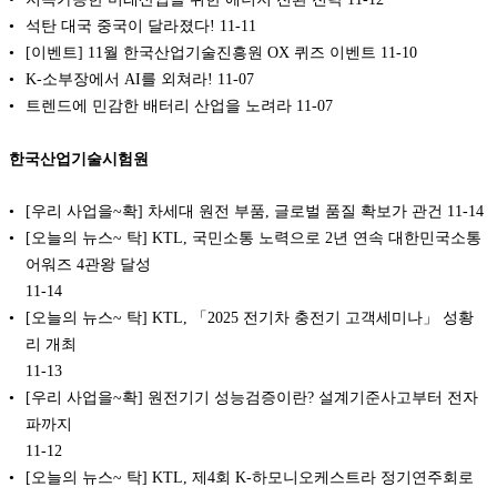
석탄 대국 중국이 달라졌다!
11-11
[이벤트] 11월 한국산업기술진흥원 OX 퀴즈 이벤트
11-10
K-소부장에서 AI를 외쳐라!
11-07
트렌드에 민감한 배터리 산업을 노려라
11-07
한국산업기술시험원
[우리 사업을~확] 차세대 원전 부품, 글로벌 품질 확보가 관건
11-14
[오늘의 뉴스~ 탁] KTL, 국민소통 노력으로 2년 연속 대한민국소통
어워즈 4관왕 달성
11-14
[오늘의 뉴스~ 탁] KTL, 「2025 전기차 충전기 고객세미나」 성황
리 개최
11-13
[우리 사업을~확] 원전기기 성능검증이란? 설계기준사고부터 전자
파까지
11-12
[오늘의 뉴스~ 탁] KTL, 제4회 K-하모니오케스트라 정기연주회로