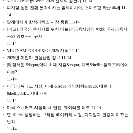
Vietnam Energy Week 2025 전시회 참관기
11-14
디지털 농업 전환 본격화하는 말레이시아, 스마트팜 확산 추세
11-
14
말레이시아 합성라텍스 시장 동향
11-14
[기고] 외국인 투자자를 위한 베트남 금융시장의 변화: 국제금융지
구와 암호자산 규제
11-14
VIETNAM FOODEXPO 2025 개최
11-14
2025년 미얀마 건설산업 정보
11-14
美 핼러윈 &lsquo;역대 최대 지출&rsquo; 기록&hellip;블랙프라이데
이는?
11-14
미국 에듀테크 시장, 이제 &lsquo;게임처럼&rsquo; 배운다
&hellip;GBL 시대 개막
11-14
미국 스니커즈 시장의 새 엔진, 웨어러블 테크
11-14
연 10.9% 성장하는 브라질 베이커리 시장, 디지털과 건강이 이끄는
변화
11-14