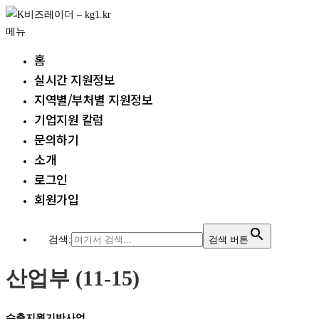
내
용
메뉴
으
홈
로
실시간 지원정보
바
지역별/부처별 지원정보
로
가
기업지원 칼럼
기
문의하기
소개
로그인
회원가입
검색:
검색 버튼
산업부 (11-15)
수출지원기반사업