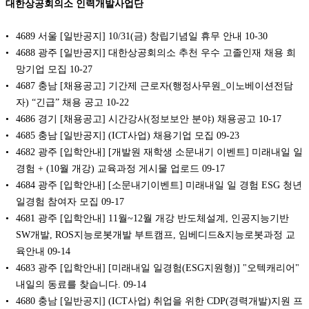
대한상공회의소 인력개발사업단
4689 서울 [일반공지] 10/31(금) 창립기념일 휴무 안내
10-30
4688 광주 [일반공지] 대한상공회의소 추천 우수 고졸인재 채용 희
망기업 모집
10-27
4687 충남 [채용공고] 기간제 근로자(행정사무원_이노베이션전담
자) “긴급” 채용 공고
10-22
4686 경기 [채용공고] 시간강사(정보보안 분야) 채용공고
10-17
4685 충남 [일반공지] (ICT사업) 채용기업 모집
09-23
4682 광주 [입학안내] [개발원 재학생 소문내기 이벤트] 미래내일 일
경험 + (10월 개강) 교육과정 게시물 업로드
09-17
4684 광주 [입학안내] [소문내기이벤트] 미래내일 일 경험 ESG 청년
일경험 참여자 모집
09-17
4681 광주 [입학안내] 11월~12월 개강 반도체설계, 인공지능기반
SW개발, ROS지능로봇개발 부트캠프, 임베디드&지능로봇과정 교
육안내
09-14
4683 광주 [입학안내] [미래내일 일경험(ESG지원형)] "오텍캐리어"
내일의 동료를 찾습니다.
09-14
4680 충남 [일반공지] (ICT사업) 취업을 위한 CDP(경력개발)지원 프