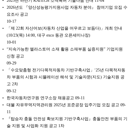
2025년 하반기 KATECH 소액특허 기술나눔 안내
11-04
2026년도 『양산성능평가지원사업 자동차 분야』 참여기업 모집 수
요조사 공고
10-17
「제 22회 자산어보(자동차 산업을 어우르고 보듬다)」개최 안내
(10/23(목) 14:00, 대구 exco 동관 오픈세미나장)
10-01
“지속가능한 엘라스토머 소재 활용 소재부품 실증지원” 기업지원
신청 공고
09-29
「수요맞춤형 전기다목적자동차 기반구축사업」‘25년 다목적자동
차 부품의 시험과 시뮬레이션 해석 및 기술자문(지도) 기술지원 공
고 2차
09-12
한국자동차연구원 연구소장 채용공고
09-11
대불 자유무역지역관리원 2025년 표준공장 입주기업 모집 공고
09-
11
『탑승자 충돌 안전성 확보지원 기반구축사업』충돌안전 부품의 기
술 지원 및 사업화 지원 공고 1차