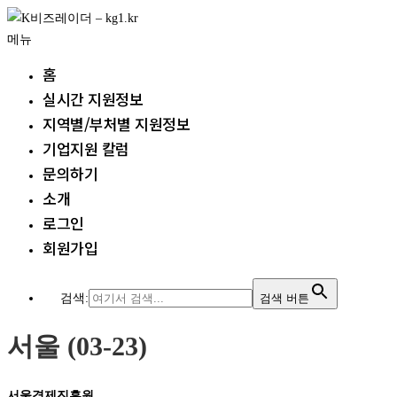
내
용
메뉴
으
홈
로
실시간 지원정보
바
지역별/부처별 지원정보
로
가
기업지원 칼럼
기
문의하기
소개
로그인
회원가입
검색:
검색 버튼
서울 (03-23)
서울경제진흥원