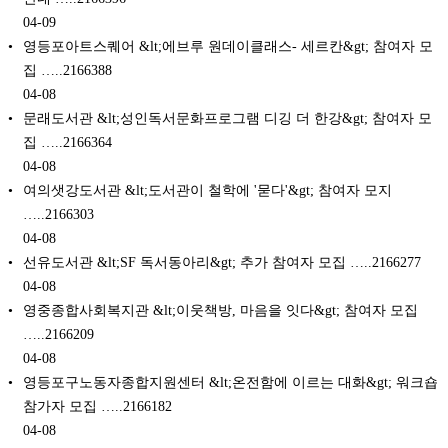
04-09
영등포아트스퀘어 &lt;에브루 원데이클래스- 세르칸&gt; 참여자 모
집 …..2166388
04-08
문래도서관 &lt;성인독서문화프로그램 디깅 더 한강&gt; 참여자 모
집 …..2166364
04-08
여의샛강도서관 &lt;도서관이 철학에 '묻다'&gt; 참여자 모지
…..2166303
04-08
선유도서관 &lt;SF 독서동아리&gt; 추가 참여자 모집 …..2166277
04-08
영중종합사회복지관 &lt;이웃책방, 마음을 잇다&gt; 참여자 모집
…..2166209
04-08
영등포구노동자종합지원센터 &lt;온전함에 이르는 대화&gt; 워크숍
참가자 모집 …..2166182
04-08