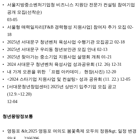
서울지방중소벤처기업청 비즈니스 지원단 전문가 컨설팅 참여기업
공개 모집(선착순)
03-05
서울형 매력일자리[F&B 경력형성 지원사업] 참여자 추가 모집
02-
18
2025년 서대문구 청년벤처 육성사업 수행기관 모집공고
02-18
2025년 서대문구 우리동 청년보안관 모집 안내
02-13
2025년 찾아가는 중소기업 지원사업 설명회 개최
01-21
2024 서대문구 청년벤처 육성사업 성과공유회 (12. 26)
12-31
내 가게 오픈을 위한 「프렙 아카데미」 현장(사진)
12-20
<2024 스타기업 지원사업 및 컨설팅> 성과 공유회 (11. 22.)
12-05
[서대문청년창업센터] 2025년 상반기 입주기업 모집 공고
(12.9.~12.20)
12-04
청년몽땅정보통
영등포 &lt;2025 영등포 여의도 봄꽃축제 모두의 정원&gt; 일정 변경
안내 …..2166396