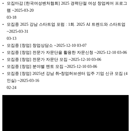
모집마감 [한국여성벤처협회] 2025 경력단절 여성 창업케어 프로그
램 ~2025-03-20
03-18
모집중 2025 강남 스타트업 포럼 : 1회. 2025 AI 트렌드와 스타트업
~2025-03-31
03-13
모집중 [창업] 창업상담소 ~2025-12-10
03-07
모집중 [창업] 전문가 자문단을 활용한 자문신청 ~2025-12-10
03-06
모집중 [창업] 전문가 자문단 모집 ~2025-12-10
03-06
모집중 [창업] 분야별 멘토 모집 ~2025-12-10
03-06
모집중 [창업] 2025년 강남 취•창업허브센터 입주 기업 신규 모집 (4
인실) ~2025-03-16
02-24
Copyright © 2026 K비즈레이더 - kg1.kr
(주)스마트동스쿨 | 도로명주
소: 03909 서울시 마포구 매봉산로 37 DMC산학협력연구센터 1005호 |
대표: 나준규 | 사업자등록번호 209-81-50372 | 통신판매업 신고번호 제
2012-서울마포-0453 호 | 개인정보관리책임자: 나준규 | 대표전화 02-