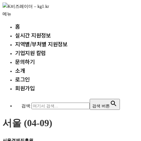
내
용
메뉴
으
홈
로
실시간 지원정보
바
지역별/부처별 지원정보
로
기업지원 칼럼
가
기
문의하기
소개
로그인
회원가입
검색:
검색 버튼
서울 (04-09)
서울경제진흥원