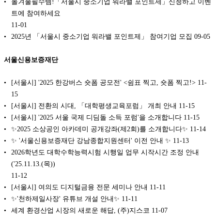
올겨울필수템!「서울시 중소기업 워라밸 포인트제」신청하고 이벤
트에 참여하세요
11-01
2025년 「서울시 중소기업 워라밸 포인트제」 참여기업 모집
09-05
서울신용보증재단
[서울시] '2025 한강버스 숏폼 공모전' <쉼표 찍고, 숏폼 찍고!>
11-
15
[서울시] 전환의 시대, 「대학평생교육포럼」 개최 안내
11-15
[서울시] '2025 서울 국제 디딤돌 소득 포럼'을 소개합니다
11-15
✨2025 소상공인 아카데미 공개강좌(제2회)를 소개합니다✨
11-14
✨ '서울신용보증재단 강남종합지원센터' 이전 안내 ✨
11-13
2026학년도 대학수학능력시험 시행일 업무 시작시간 조정 안내
('25.11.13.(목))
11-12
[서울시] 여의도 디지털금융 전문 세미나 안내
11-11
✨'천하제일사장' 유튜브 개설 안내✨
11-11
세계 환경산업 시장의 새로운 해답, (주)지스코
11-07