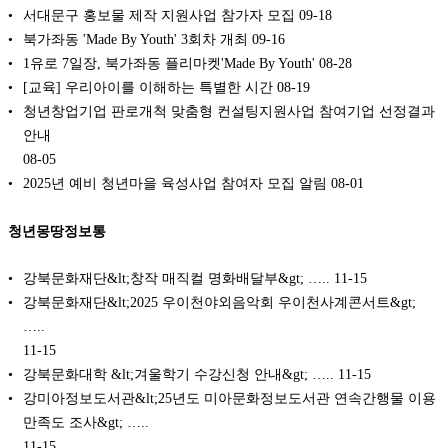
서대문구 홍보물 제작 지원사업 참가자 모집
09-18
북가좌동 'Made By Youth' 3회차 개최
09-16
1유로 7일장, 북가좌동 플리마켓'Made By Youth'
08-28
[교육] 우리아이를 이해하는 특별한 시간
08-19
청년창업기업 판로개척 맞춤형 컨설팅지원사업 참여기업 선정결과
안내
08-05
2025년 예비 청년마을 육성사업 참여자 모집 알림
08-01
청년몽땅정보통
강북문화재단&lt;창작 매직컬 명화배달부&gt; …..
11-15
강북문화재단&lt;2025 우이천야외음악회 우이천사계콘서트&gt;
…..
11-15
강북문화대학 &lt;겨울학기 수강신청 안내&gt; …..
11-15
강미아정보도서관&lt;25년도 미아문화정보도서관 연속간행물 이용
만족도 조사&gt; …..
11-15