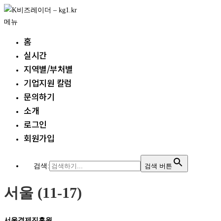
내
용
메뉴
으
홈
로
실시간
바
지역별/부처별
로
가
기업지원 칼럼
기
문의하기
소개
로그인
회원가입
검색:
검색 버튼
서울 (11-17)
서울경제진흥원