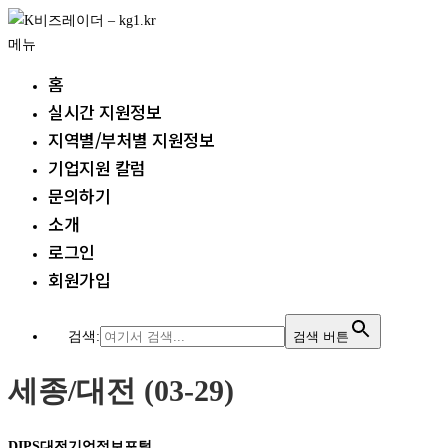
내
용
메뉴
으
홈
로
실시간 지원정보
바
지역별/부처별 지원정보
로
가
기업지원 칼럼
기
문의하기
소개
로그인
회원가입
검색:
검색 버튼
세종/대전 (03-29)
DIPS대전기업정보포털