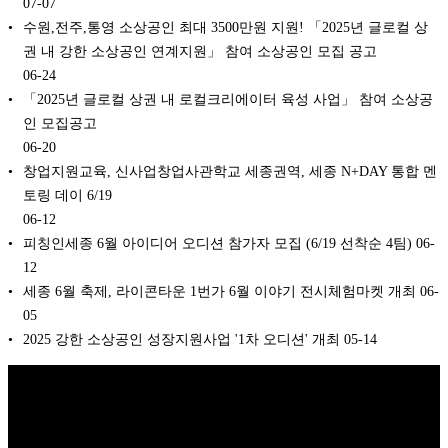
07-07
수원,전주,통영 소상공인 최대 3500만원 지원! 「2025년 글로컬 상
권 내 강한 소상공인 연계지원」 참여 소상공인 모집 공고
06-24
「2025년 글로컬 상권 내 로컬크리에이터 육성 사업」 참여 소상공
인 모집공고
06-20
창업지원교육, 신사업창업사관학교 세종권역, 세종 N+DAY 통합 멘
토링 데이 6/19
06-12
피칭인세종 6월 아이디어 오디션 참가자 모집 (6/19 선착순 4팀)
06-
12
세종 6월 축제, 라이콘타운 1번가 6월 이야기 전시체험마켓 개최
06-
05
2025 강한 소상공인 성장지원사업 '1차 오디션' 개최
05-14
Copyright © 2026 K비즈레이더 - kg1.kr
(주)스마트동스쿨 | 도로명주
소: 03909 서울시 마포구 매봉산로 37 DMC산학협력연구센터 1005호 |
대표: 나준규 | 사업자등록번호 209-81-50372 | 통신판매업 신고번호 제