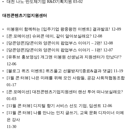
대전 나노·반도체기업 R&D기획지원
03-02
대전콘텐츠기업지원센터
이봉원이 함께하는 [입주기업 왕중왕전 이벤트] 결과발표!
12-09
[콘:포메이션] 슈퍼콘 데이, 같이 알아보실래요?
12-08
[당콘양콘]당콘이와 양콘이의 팝업부스 이야기 – 2편!
12-08
[당콘양콘]당콘이와 양콘이의 팝업부스 이야기 – 1편!
12-07
[유튜브 홍보영상] 개그맨 이봉원 선생님과 지원센터가 만났다!?
12-06
[블로그 퀴즈 이벤트] 퀴즈풀고 선물받자![종료&결과 댓글]
11-19
[1월 콘:터뷰] 나은 미래를 위해 모인 사람들, 공감 사회적협동조합
01-17
[콘:포메이션] 대전콘텐츠기업지원센터 랜선 투어 떠나보실래요?
01-03
[11월 콘:터뷰] 디지털 향기 서비스 선도 기업, 딥센트
12-06
[11월 콘:터뷰] 나를 만나는 인지 글쓰기, 교육 문화 디자이너 이예
은 강사
11-30