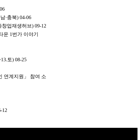
-06
충남·충북)
04-06
문화창업재생허브)
09-12
타운 1번가 이야기
3.토)
08-25
공인 연계지원」 참여 소
6-12
호 | 대표: 나준규 | 사업자등록번호 209-81-50372 | 통신판