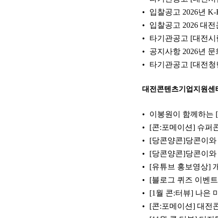
입찰공고 2026년 K-H
입찰공고 2026 대전
타기관공고 [대전시립교향악
공지사항 2026년 
타기관공고 [대전청년내일
대전콘텐츠기업지원센
이봉원이 함께하는 
[콘:포메이션] 슈퍼
[당콘양콘]당콘이와 
[당콘양콘]당콘이와 
[유튜브 홍보영상] 
[블로그 퀴즈 이벤트
[1월 콘:터뷰] 나
[콘:포메이션] 대