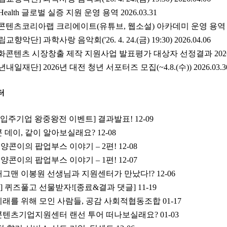
ealth 글로벌 실증 지원 운영 용역 2026.03.31
콘텐츠코리아랩 크리에이트(유튜브, 웹소설) 아카데미 운영 용역 202
단] 과학사랑 음악회('26. 4. 24.(금) 19:30) 2026.04.06
문화콘텐츠 시장창출 제작 지원사업 발표평가 대상자 선정결과 2026.0
재단] 2026년 대전 청년 서포터즈 모집(~4.8.(수)) 2026.03.3
터
[입주기업 왕중왕전 이벤트] 결과발표!
12-09
콘 데이, 같이 알아보실래요?
12-08
양콘이의 팝업부스 이야기 – 2편!
12-08
양콘이의 팝업부스 이야기 – 1편!
12-07
개그맨 이봉원 선생님과 지원센터가 만났다!?
12-06
] 퀴즈풀고 선물받자![종료&결과 댓글]
11-19
은 미래를 위해 모인 사람들, 공감 사회적협동조합
01-17
전콘텐츠기업지원센터 랜선 투어 떠나보실래요?
01-03