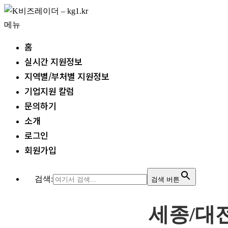
내
용
메뉴
으
홈
로
실시간 지원정보
바
지역별/부처별 지원정보
로
기업지원 칼럼
가
문의하기
기
소개
로그인
회원가입
검색:
검색 버튼
세종/대전