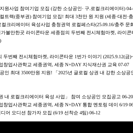
약 지원사업 참여기업 모집 (강한 소상공인· 구.로컬크리에이터)
04
로컬트랙(중부권) 참여기업 모집! 최대 3천만 원 지원 (세종·대전·
년 로컬크리에이터 육성사업 충청권역 로컬페스타(25.09.16/충주 
원가볼만한곳 라이콘타운 세종점의 두번째 전시체험마켓, 라이콘
)
번째 전시체험마켓, 라이콘타운 1번가 이야기 (2025.9.12(금)~1
업창업사관학교 세종권역, 세종 N+DAY 지식재산권 교육
07-07
공인 최대 3500만원 지원! 「2025년 글로컬 상권 내 강한 소상
상권 내 로컬크리에이터 육성 사업」 참여 소상공인 모집공고
06-20
창업사관학교 세종권역, 세종 N+DAY 통합 멘토링 데이 6/19
0
어 오디션 참가자 모집 (6/19 선착순 4팀)
06-12
주소: 03909 서울시 마포구 매봉산로 37 DMC산학협력연구센터 1005