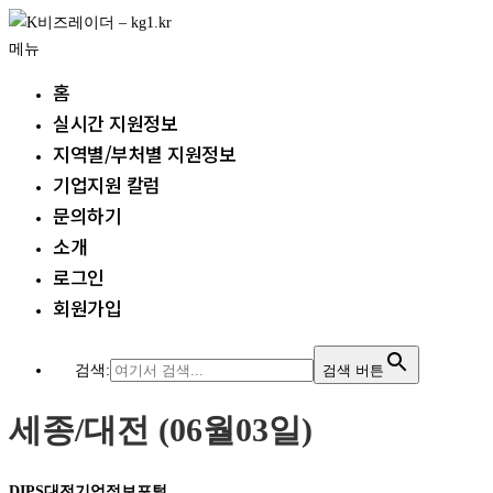
내
용
메뉴
으
홈
로
실시간 지원정보
바
지역별/부처별 지원정보
로
가
기업지원 칼럼
기
문의하기
소개
로그인
회원가입
검색:
검색 버튼
세종/대전 (06월03일)
DIPS대전기업정보포털