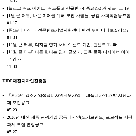
12-06
[블로그 퀴즈 이벤트] 퀴즈풀고 선물받자![종료&결과 댓글]
11-19
[1월 콘:터뷰] 나은 미래를 위해 모인 사람들, 공감 사회적협동조합
01-17
[콘:포메이션] 대전콘텐츠기업지원센터 랜선 투어 떠나보실래요?
01-03
[11월 콘:터뷰] 디지털 향기 서비스 선도 기업, 딥센트
12-06
[11월 콘:터뷰] 나를 만나는 인지 글쓰기, 교육 문화 디자이너 이예
은 강사
11-30
DIDP대전디자인진흥원
「2026년 강소기업성장디자인지원사업」 제품디자인 개발 지원과
제 모집공고
05-29
2026년 대전·세종 관광기업 공동디자인(도시브랜드) 프로젝트 지원
과제 모집 연장공고
05-27