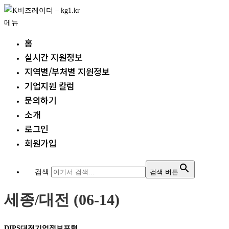
내
용
메뉴
으
홈
로
실시간 지원정보
바
지역별/부처별 지원정보
로
가
기업지원 칼럼
기
문의하기
소개
로그인
회원가입
검색:
검색 버튼
세종/대전 (06-14)
DIPS대전기업정보포털