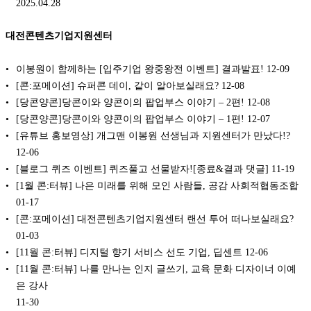
2025.04.28
대전콘텐츠기업지원센터
이봉원이 함께하는 [입주기업 왕중왕전 이벤트] 결과발표!
12-09
[콘:포메이션] 슈퍼콘 데이, 같이 알아보실래요?
12-08
[당콘양콘]당콘이와 양콘이의 팝업부스 이야기 – 2편!
12-08
[당콘양콘]당콘이와 양콘이의 팝업부스 이야기 – 1편!
12-07
[유튜브 홍보영상] 개그맨 이봉원 선생님과 지원센터가 만났다!?
12-06
[블로그 퀴즈 이벤트] 퀴즈풀고 선물받자![종료&결과 댓글]
11-19
[1월 콘:터뷰] 나은 미래를 위해 모인 사람들, 공감 사회적협동조합
01-17
[콘:포메이션] 대전콘텐츠기업지원센터 랜선 투어 떠나보실래요?
01-03
[11월 콘:터뷰] 디지털 향기 서비스 선도 기업, 딥센트
12-06
[11월 콘:터뷰] 나를 만나는 인지 글쓰기, 교육 문화 디자이너 이예
은 강사
11-30