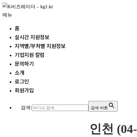
내
용
메뉴
으
홈
로
실시간 지원정보
바
지역별/부처별 지원정보
로
기업지원 칼럼
가
문의하기
기
소개
로그인
회원가입
검색:
검색 버튼
인천 (04-