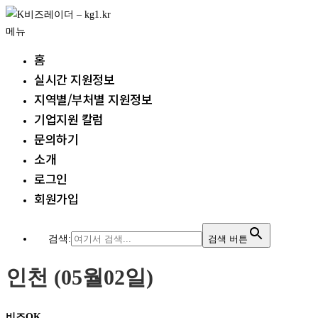
내
용
메뉴
으
홈
로
실시간 지원정보
바
지역별/부처별 지원정보
로
가
기업지원 칼럼
기
문의하기
소개
로그인
회원가입
검색:
검색 버튼
인천 (05월02일)
비즈OK